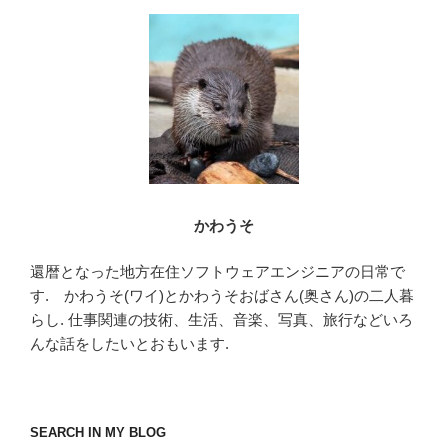
o
o
k
かわうそ
還暦となった地方在住ソフトウェアエンジニアの日常で
す. かわうそ(ワイ)とかわうそおばさん(奥さん)の二人暮
らし. 仕事関連の技術、生活、音楽、写真、旅行などいろ
んな話をしたいとおもいます.
SEARCH IN MY BLOG