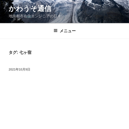
コ
かわうそ通信
ン
地方都市在住エンジニアの日々
テ
ン
ツ
メニュー
へ
ス
キ
タグ:
七ヶ宿
ッ
プ
投
2021年10月9日
稿
日: