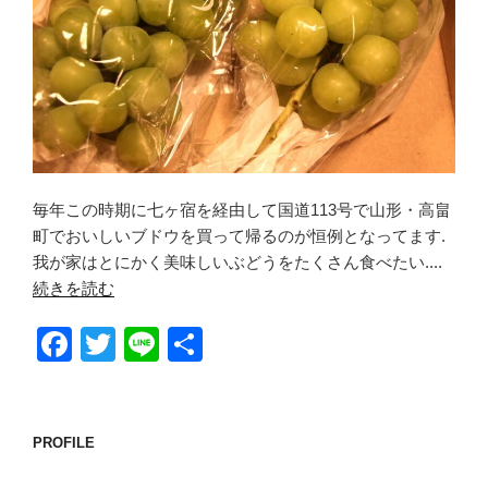
毎年この時期に七ヶ宿を経由して国道113号で山形・高畠
町でおいしいブドウを買って帰るのが恒例となってます.
我が家はとにかく美味しいぶどうをたくさん食べたい....
続きを読む
F
T
Li
共
a
wi
n
有
c
tt
e
e
er
PROFILE
b