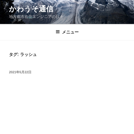
コ
かわうそ通信
ン
地方都市在住エンジニアの日々
テ
ン
ツ
メニュー
へ
ス
キ
タグ:
ラッシュ
ッ
プ
投
2021年5月22日
稿
日: