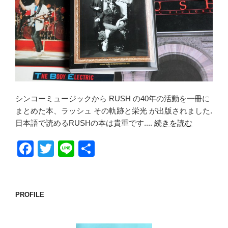
シンコーミュージックから RUSH の40年の活動を一冊に
まとめた本、ラッシュ その軌跡と栄光 が出版されました.
日本語で読めるRUSHの本は貴重です....
続きを読む
F
T
Li
共
a
wi
n
有
c
tt
e
e
er
PROFILE
b