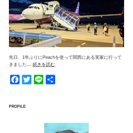
先日、1年ぶりにPeachを使って関西にある実家に行って
きました....
続きを読む
F
T
Li
共
a
wi
n
有
c
tt
e
e
er
PROFILE
b
o