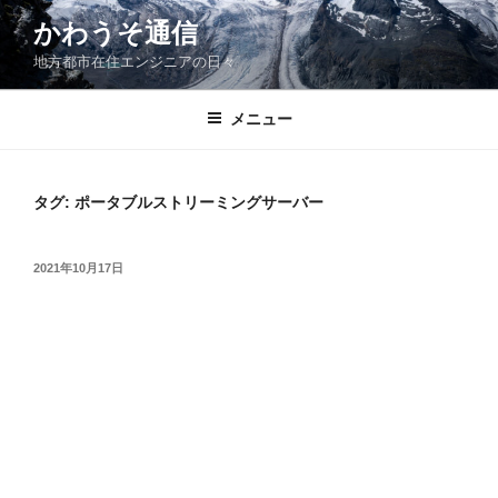
コ
かわうそ通信
ン
地方都市在住エンジニアの日々
テ
ン
ツ
メニュー
へ
ス
キ
タグ:
ポータブルストリーミングサーバー
ッ
プ
投
2021年10月17日
稿
日: