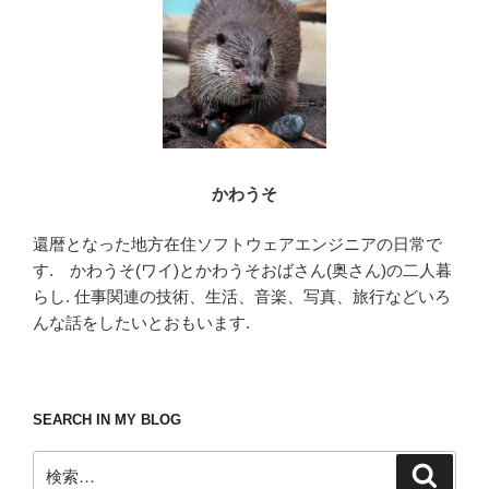
o
k
かわうそ
還暦となった地方在住ソフトウェアエンジニアの日常で
す. かわうそ(ワイ)とかわうそおばさん(奥さん)の二人暮
らし. 仕事関連の技術、生活、音楽、写真、旅行などいろ
んな話をしたいとおもいます.
SEARCH IN MY BLOG
検
検
索
索: