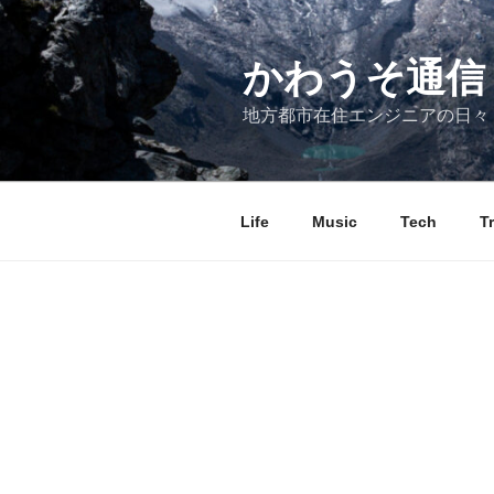
コ
ン
テ
かわうそ通信
ン
地方都市在住エンジニアの日々
ツ
へ
ス
キ
Life
Music
Tech
T
ッ
プ