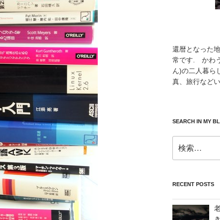
還暦となった
常です. かわ
ん)の二人暮ら
真、旅行などい
SEARCH IN MY B
検
索:
RECENT POSTS