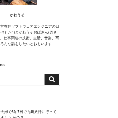
かわうそ
地方在住ソフトウェアエンジニアの日
うそ(ワイ)とかわうそおばさん(奥さ
し. 仕事関連の技術、生活、音楽、写
ろんな話をしたいとおもいます.
LOG
検
索
老夫婦で6泊7日で九州旅行に行って
きました その３