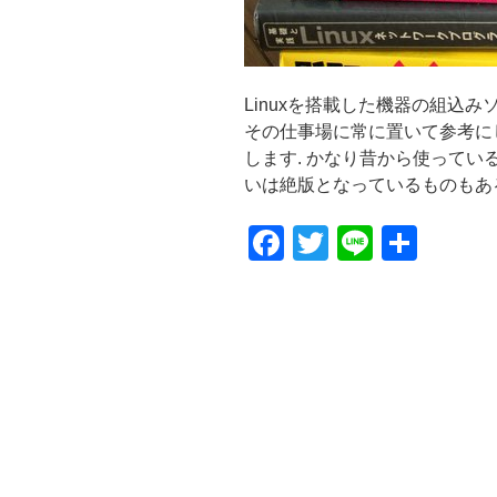
Linuxを搭載した機器の組込
その仕事場に常に置いて参考に
します. かなり昔から使って
いは絶版となっているものもあるか
F
T
Li
共
a
wi
n
有
c
tt
e
e
er
b
o
o
k