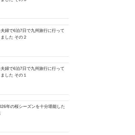
老夫婦で6泊7日で九州旅行に行って
きました その２
老夫婦で6泊7日で九州旅行に行って
きました その１
2026年の桜シーズンを十分堪能した
話