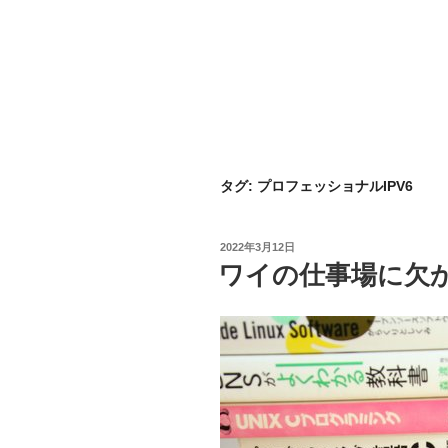
タグ:
プロフェッショナルIPV6
投
2022年3月12日
稿
ワイの仕事場に欠
日: