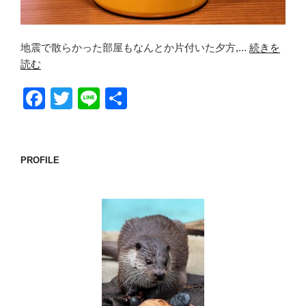
地震で散らかった部屋もなんとか片付いた夕方,...
続きを
読む
F
T
Li
共
a
wi
n
有
c
tt
e
e
er
PROFILE
b
o
o
k