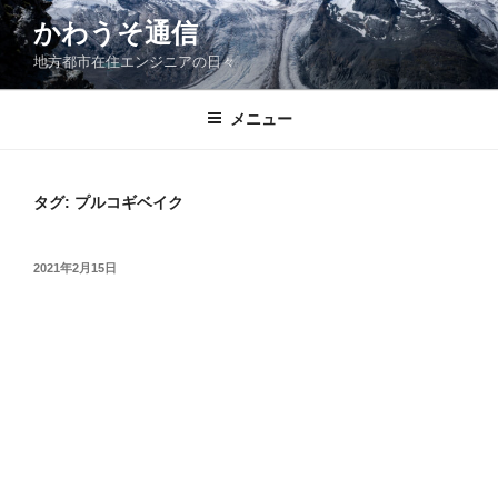
コ
かわうそ通信
ン
地方都市在住エンジニアの日々
テ
ン
ツ
メニュー
へ
ス
キ
タグ:
プルコギベイク
ッ
プ
投
2021年2月15日
稿
日: