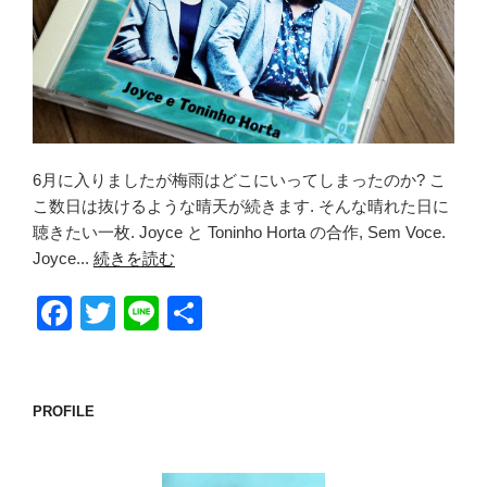
6月に入りましたが梅雨はどこにいってしまったのか? こ
こ数日は抜けるような晴天が続きます. そんな晴れた日に
聴きたい一枚. Joyce と Toninho Horta の合作, Sem Voce.
Joyce...
続きを読む
F
T
Li
共
a
wi
n
有
c
tt
e
e
er
PROFILE
b