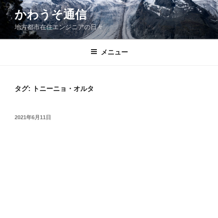
コ
かわうそ通信
ン
地方都市在住エンジニアの日々
テ
ン
ツ
メニュー
へ
ス
キ
タグ:
トニーニョ・オルタ
ッ
プ
投
2021年6月11日
稿
日: