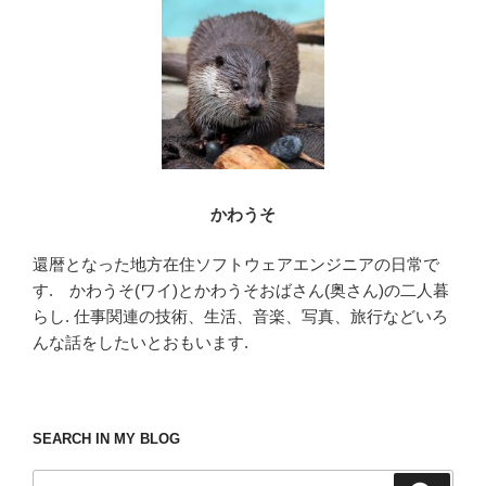
o
o
k
かわうそ
還暦となった地方在住ソフトウェアエンジニアの日常で
す. かわうそ(ワイ)とかわうそおばさん(奥さん)の二人暮
らし. 仕事関連の技術、生活、音楽、写真、旅行などいろ
んな話をしたいとおもいます.
SEARCH IN MY BLOG
検