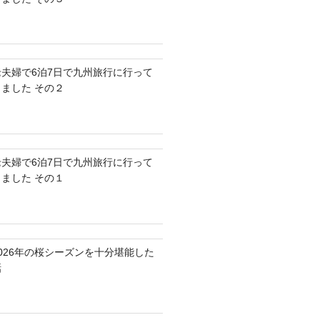
老夫婦で6泊7日で九州旅行に行って
きました その２
老夫婦で6泊7日で九州旅行に行って
きました その１
2026年の桜シーズンを十分堪能した
話