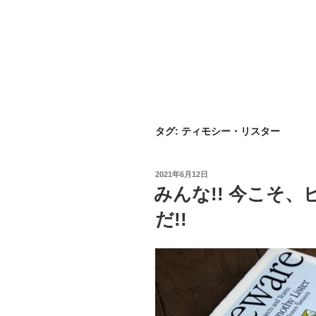
タグ:
ティモシー・リスター
投
2021年6月12日
稿
みんな!! 今こそ
日:
だ!!