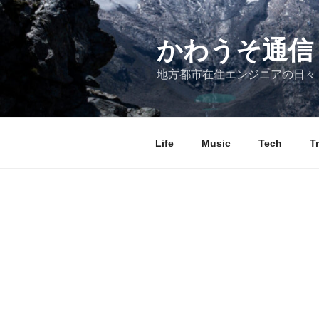
コ
ン
テ
かわうそ通信
ン
地方都市在住エンジニアの日々
ツ
へ
ス
キ
Life
Music
Tech
T
ッ
プ