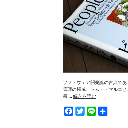
ソフトウェア開発論の古典であり
管理の権威、トム・デマルコと
書....
続きを読む
F
T
Li
共
a
wi
n
有