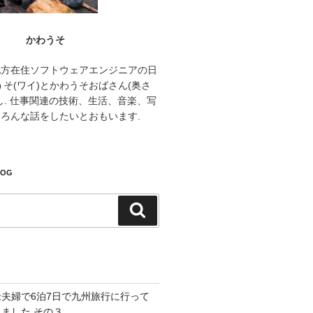
かわうそ
地方在住ソフトウェアエンジニアの日
うそ(ワイ)とかわうそおばさん(奥さ
し. 仕事関連の技術、生活、音楽、写
ろんな話をしたいとおもいます.
LOG
検
索
老夫婦で6泊7日で九州旅行に行って
きました その３