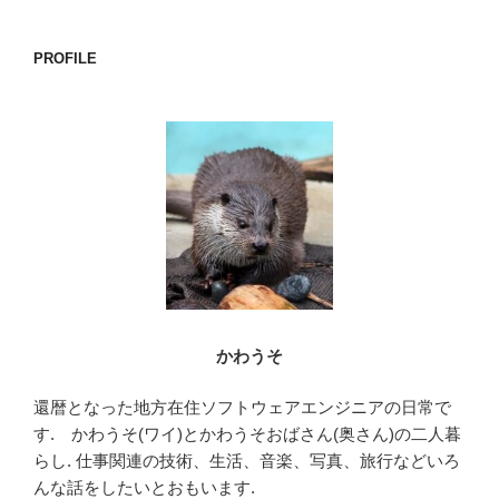
c
tt
e
e
er
PROFILE
b
o
o
k
かわうそ
還暦となった地方在住ソフトウェアエンジニアの日常で
す. かわうそ(ワイ)とかわうそおばさん(奥さん)の二人暮
らし. 仕事関連の技術、生活、音楽、写真、旅行などいろ
んな話をしたいとおもいます.