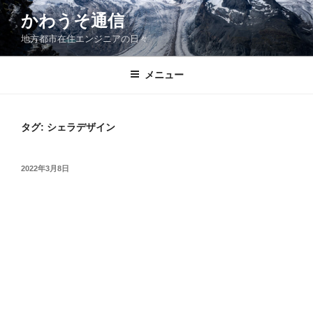
コ
かわうそ通信
ン
地方都市在住エンジニアの日々
テ
ン
ツ
メニュー
へ
ス
キ
タグ:
シェラデザイン
ッ
プ
投
2022年3月8日
稿
日: