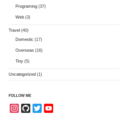
Programing
(37)
Web
(3)
Travel
(40)
Domestic
(17)
Overseas
(16)
Tiny
(5)
Uncategorized
(1)
FOLLOW ME
In
Gi
T
Y
st
tH
wi
o
a
u
tt
u