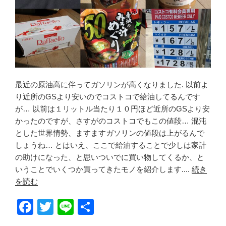
最近の原油高に伴ってガソリンが高くなりました. 以前よ
り近所のGSより安いのでコストコで給油してるんです
が… 以前は１リットル当たり１０円ほど近所のGSより安
かったのですが、さすがのコストコでもこの値段… 混沌
とした世界情勢、ますますガソリンの値段は上がるんで
しょうね… とはいえ、ここで給油することで少しは家計
の助けになった、と思いついでに買い物してくるか、と
いうことでいくつか買ってきたモノを紹介します....
続き
を読む
F
T
Li
共
a
wi
n
有