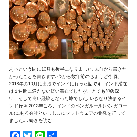
あっという間に10月も後半になりました. 以前から書きた
かったことを書きます. 今から数年前のちょうど今頃、
2013年の10月に出張でインドに行った話です. インド滞在
は１週間に満たない短い滞在でしたが、とても印象深
い、そして良い経験となった旅でした. いきなり決まるイ
ンド行き 2013年ころ、インドのベンガルール(バンガロー
ル)にある会社といっしょにソフトウェアの開発を行って
ました....
続きを読む
F
T
Li
共