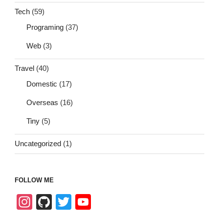
Tech
(59)
Programing
(37)
Web
(3)
Travel
(40)
Domestic
(17)
Overseas
(16)
Tiny
(5)
Uncategorized
(1)
FOLLOW ME
In
Gi
T
Y
st
tH
wi
o