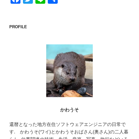
a
wi
n
有
c
tt
e
e
er
PROFILE
b
o
o
k
かわうそ
還暦となった地方在住ソフトウェアエンジニアの日常で
す. かわうそ(ワイ)とかわうそおばさん(奥さん)の二人暮