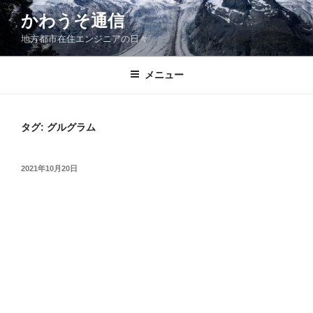
コ
かわうそ通信
ン
地方都市在住エンジニアの日々
テ
ン
ツ
メニュー
へ
ス
キ
タグ:
グルグラム
ッ
プ
投
2021年10月20日
稿
日: