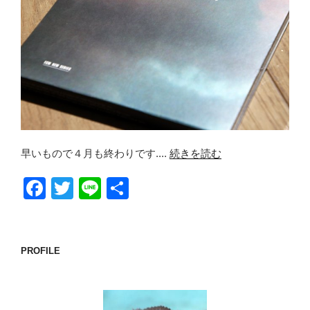
早いもので４月も終わりです....
続きを読む
F
T
Li
共
a
wi
n
有
c
tt
e
e
er
PROFILE
b
o