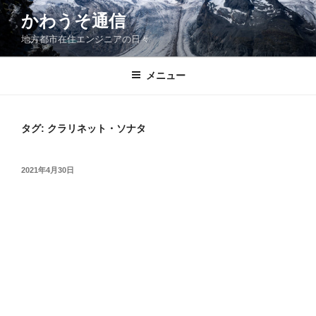
コ
かわうそ通信
ン
地方都市在住エンジニアの日々
テ
ン
ツ
メニュー
へ
ス
キ
タグ:
クラリネット・ソナタ
ッ
プ
投
2021年4月30日
稿
日: