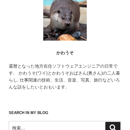
o
k
かわうそ
還暦となった地方在住ソフトウェアエンジニアの日常で
す. かわうそ(ワイ)とかわうそおばさん(奥さん)の二人暮
らし. 仕事関連の技術、生活、音楽、写真、旅行などいろ
んな話をしたいとおもいます.
SEARCH IN MY BLOG
検
検