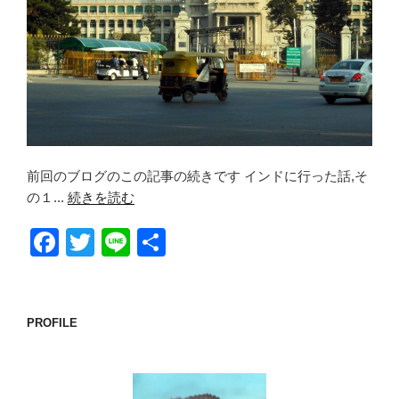
前回のブログのこの記事の続きです インドに行った話,そ
の１...
続きを読む
F
T
Li
共
a
wi
n
有
c
tt
e
e
er
PROFILE
b
o