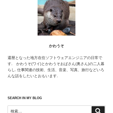
o
k
かわうそ
還暦となった地方在住ソフトウェアエンジニアの日常で
す. かわうそ(ワイ)とかわうそおばさん(奥さん)の二人暮
らし. 仕事関連の技術、生活、音楽、写真、旅行などいろ
んな話をしたいとおもいます.
SEARCH IN MY BLOG
検
検