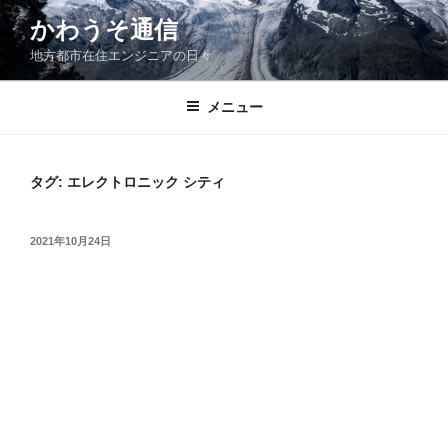
コ
かわうそ通信
ン
地方都市在住エンジニアの日々
テ
ン
ツ
メニュー
へ
ス
キ
タグ:
エレクトロニック シティ
ッ
プ
投
2021年10月24日
稿
日: