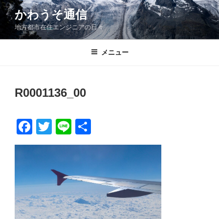
コ
かわうそ通信
ン
地方都市在住エンジニアの日々
テ
ン
ツ
メニュー
へ
ス
キ
R0001136_00
ッ
プ
F
T
Li
共
a
wi
n
有
c
tt
e
e
er
b
o