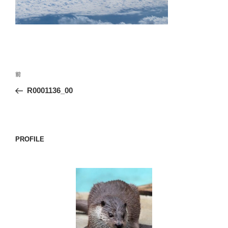
o
k
投
前
前
稿
の
R0001136_00
ナ
投
ビ
稿
ゲ
ー
PROFILE
シ
ョ
ン