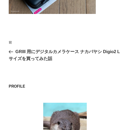
o
k
投
前
前
稿
の
GRIII 用にデジタルカメラケース ナカバヤシ Digio2 L
ナ
投
サイズを買ってみた話
ビ
稿
ゲ
ー
PROFILE
シ
ョ
ン