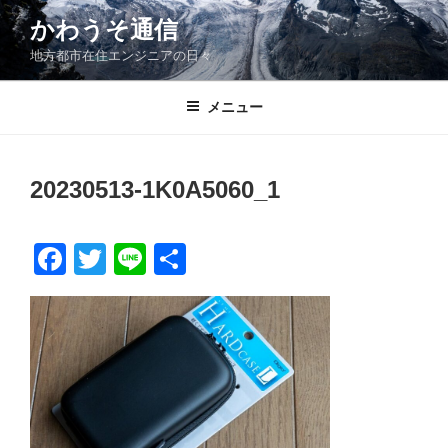
コ
かわうそ通信
ン
地方都市在住エンジニアの日々
テ
ン
ツ
メニュー
へ
ス
キ
20230513-1K0A5060_1
ッ
プ
F
T
Li
共
a
wi
n
有
c
tt
e
e
er
b
o