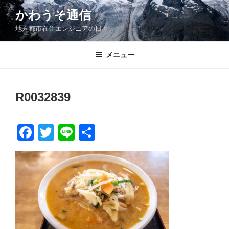
コ
かわうそ通信
ン
地方都市在住エンジニアの日々
テ
ン
ツ
メニュー
へ
ス
キ
R0032839
ッ
プ
F
T
Li
共
a
wi
n
有
c
tt
e
e
er
b
o