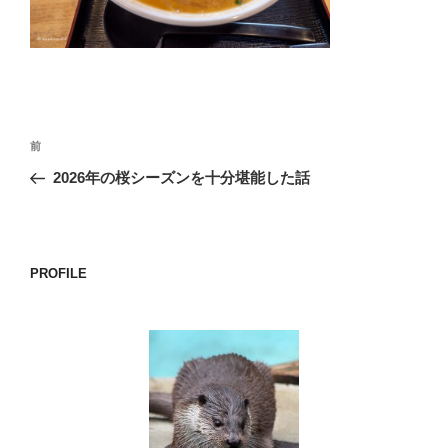
o
k
投
前
前
稿
の
2026年の桜シーズンを十分堪能した話
ナ
投
ビ
稿
ゲ
ー
PROFILE
シ
ョ
ン