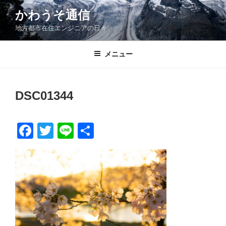
コ
かわうそ通信
ン
地方都市在住エンジニアの日々
テ
ン
ツ
メニュー
へ
ス
キ
DSC01344
ッ
プ
F
T
Li
共
a
wi
n
有
c
tt
e
e
er
b
o