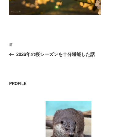
o
k
投
前
前
稿
の
2026年の桜シーズンを十分堪能した話
ナ
投
ビ
稿
ゲ
ー
PROFILE
シ
ョ
ン