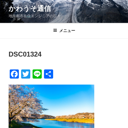
コ
かわうそ通信
ン
地方都市在住エンジニアの日々
テ
ン
ツ
メニュー
へ
ス
キ
DSC01324
ッ
プ
F
T
Li
共
a
wi
n
有
c
tt
e
e
er
b
o