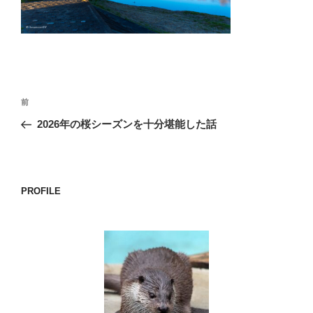
o
k
投
前
前
稿
の
2026年の桜シーズンを十分堪能した話
ナ
投
ビ
稿
ゲ
ー
PROFILE
シ
ョ
ン