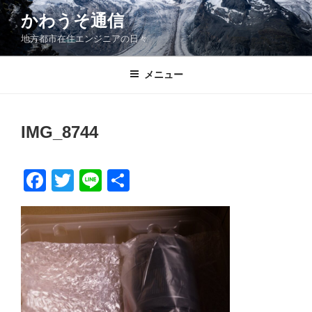
コ
かわうそ通信
ン
地方都市在住エンジニアの日々
テ
ン
ツ
メニュー
へ
ス
キ
IMG_8744
ッ
プ
F
T
Li
共
a
wi
n
有
c
tt
e
e
er
b
o