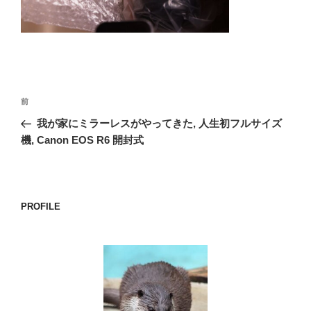
o
k
投
前
前
稿
の
我が家にミラーレスがやってきた, 人生初フルサイズ
ナ
投
機, Canon EOS R6 開封式
ビ
稿
ゲ
ー
PROFILE
シ
ョ
ン