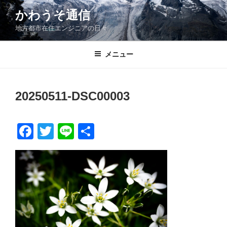
コ
かわうそ通信
ン
地方都市在住エンジニアの日々
テ
ン
ツ
メニュー
へ
ス
キ
20250511-DSC00003
ッ
プ
F
T
Li
共
a
wi
n
有
c
tt
e
e
er
b
o