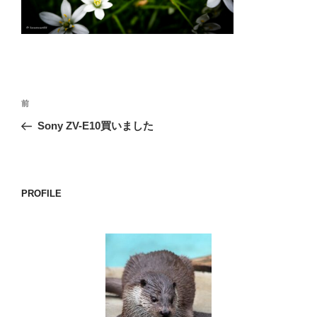
o
k
投
前
前
稿
の
Sony ZV-E10買いました
ナ
投
ビ
稿
ゲ
ー
PROFILE
シ
ョ
ン