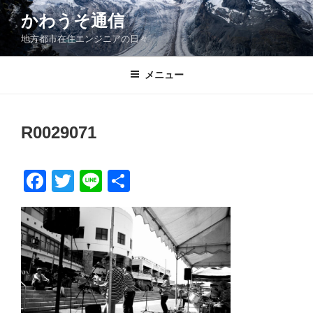
コ
かわうそ通信
ン
地方都市在住エンジニアの日々
テ
ン
ツ
メニュー
へ
ス
キ
R0029071
ッ
プ
F
T
Li
共
a
wi
n
有
c
tt
e
e
er
b
o