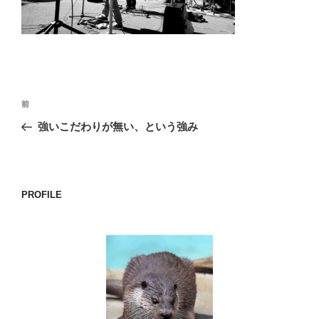
o
k
投
前
前
稿
の
強いこだわりが無い、という強み
ナ
投
ビ
稿
ゲ
ー
PROFILE
シ
ョ
ン