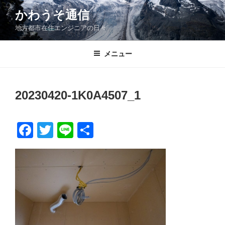
コ
かわうそ通信
ン
地方都市在住エンジニアの日々
テ
ン
ツ
メニュー
へ
ス
キ
20230420-1K0A4507_1
ッ
プ
F
T
Li
共
a
wi
n
有
c
tt
e
e
er
b
o