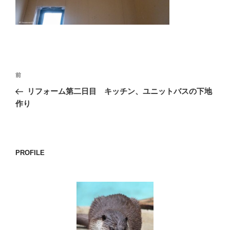
o
k
投
前
前
稿
の
リフォーム第二日目 キッチン、ユニットバスの下地
ナ
投
作り
ビ
稿
ゲ
ー
PROFILE
シ
ョ
ン