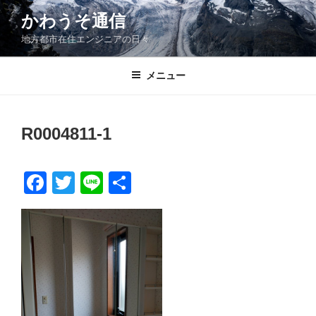
コ
かわうそ通信
ン
地方都市在住エンジニアの日々
テ
ン
ツ
メニュー
へ
ス
キ
R0004811-1
ッ
プ
F
T
Li
共
a
wi
n
有
c
tt
e
e
er
b
o