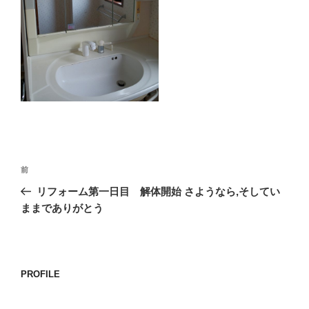
o
k
投
前
前
稿
の
リフォーム第一日目 解体開始 さようなら,そしてい
ナ
投
ままでありがとう
ビ
稿
ゲ
ー
PROFILE
シ
ョ