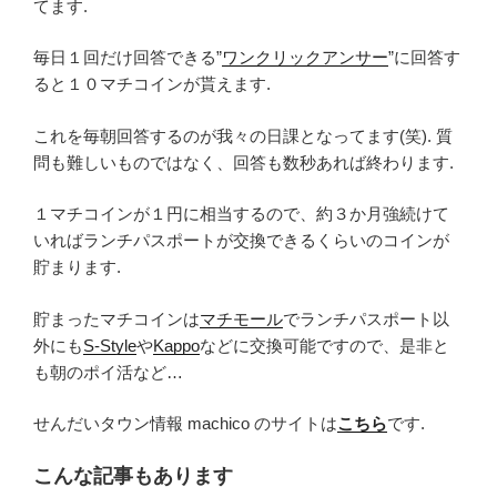
てます.
毎日１回だけ回答できる”
ワンクリックアンサー
”に回答す
ると１０マチコインが貰えます.
これを毎朝回答するのが我々の日課となってます(笑). 質
問も難しいものではなく、回答も数秒あれば終わります.
１マチコインが１円に相当するので、約３か月強続けて
いればランチパスポートが交換できるくらいのコインが
貯まります.
貯まったマチコインは
マチモール
でランチパスポート以
外にも
S-Style
や
Kappo
などに交換可能ですので、是非と
も朝のポイ活など…
せんだいタウン情報 machico のサイトは
こちら
です.
こんな記事もあります