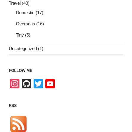
Travel
(40)
Domestic
(17)
Overseas
(16)
Tiny
(5)
Uncategorized
(1)
FOLLOW ME
In
Gi
T
Y
st
tH
wi
o
a
u
tt
u
RSS
gr
b
er
T
a
u
m
b