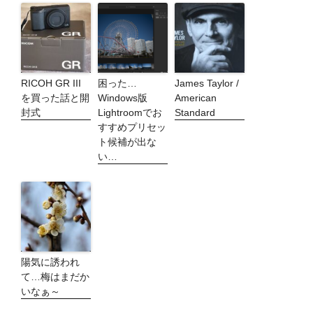
RICOH GR III
困った…
James Taylor /
を買った話と開
Windows版
American
封式
Lightroomでお
Standard
すすめプリセッ
ト候補が出な
い…
陽気に誘われ
て…梅はまだか
いなぁ～