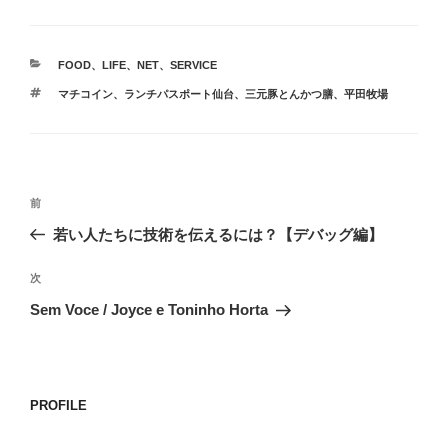
カ
FOOD
、
LIFE
、
NET
、
SERVICE
テ
タ
マチコイン
、
ランチパスポート仙台
、
三元豚とんかつ膳
、
平田牧場
ゴ
グ
リ
ー
投
前
前
稿
の
若い人たちに技術を伝えるには？【デバッグ編】
ナ
投
ビ
稿
次
次
ゲ
の
Sem Voce / Joyce e Toninho Horta
投
ー
稿
シ
ョ
PROFILE
ン