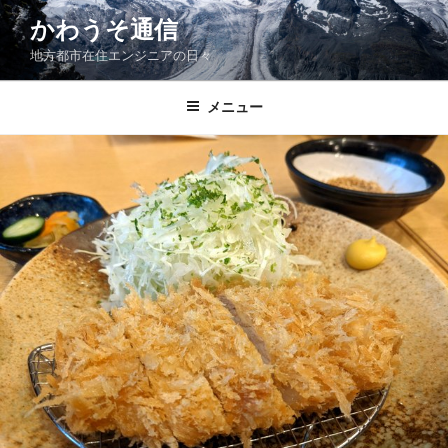
コ
かわうそ通信
ン
地方都市在住エンジニアの日々
テ
ン
ツ
メニュー
へ
ス
キ
ッ
プ