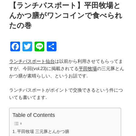
稿
【ランチパスポート】平田牧場と
日:
んかつ膳がワンコインで食べられ
たの巻
F
T
Li
共
a
wi
n
有
ランチパスポート仙台
は以前から利用させてもらってま
c
tt
e
すが、今回(vol.23)に掲載されてる
平田牧場
の三元豚とん
e
er
かつ膳が素晴らしい、というお話です.
b
ランチパスポートがポイントで交換できるという件につ
o
いても書いてます.
o
k
Table of Contents
平田牧場 三元豚とんかつ膳