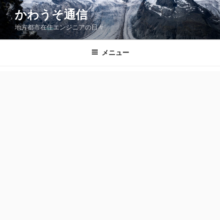
コ
かわうそ通信
ン
地方都市在住エンジニアの日々
テ
ン
ツ
メニュー
へ
ス
キ
ッ
プ