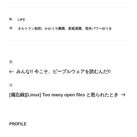
カ
LIFE
テ
タ
オルトラン粒剤
、
かわうそ農園
、
家庭菜園
、
登米パワーゆうき
ゴ
グ
リ
ー
投
前
前
稿
の
みんな!! 今こそ、ピープルウェアを読むんだ!!
ナ
投
ビ
稿
次
次
ゲ
の
[備忘録][Linux] Too many open files と怒られたとき
投
ー
稿
シ
ョ
PROFILE
ン