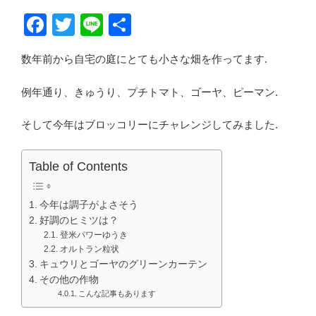
F
T
Li
共
a
wi
n
有
数年前から自宅の庭にとても小さな畑を作ってます.
c
tt
e
e
er
例年通り、きゅうり、プチトマト、ゴーヤ、ピーマン.
b
そして今年はブロッコリーにチャレンジしてみました.
o
o
Table of Contents
k
今年は調子がよさそう
好調のヒミツは？
登米パワーゆうき
オルトラン粒状
キュウリとゴーヤのグリーンカーテン
その他の作物
こんな記事もあります