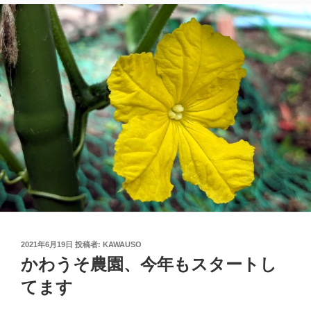
投
2021年6月19日
投稿者:
KAWAUSO
稿
かわうそ農園、今年もスタートし
日:
てます