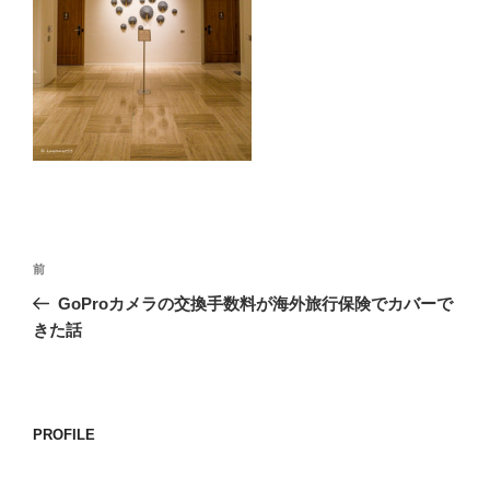
o
k
投
前
前
稿
の
GoProカメラの交換手数料が海外旅行保険でカバーで
ナ
投
きた話
ビ
稿
ゲ
ー
PROFILE
シ
ョ