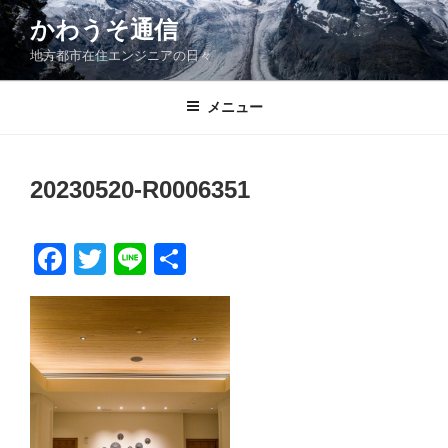
コ
かわうそ通信
ン
地方都市在住エンジニアの日々
テ
ン
ツ
メニュー
へ
ス
キ
20230520-R0006351
ッ
プ
F
T
Li
共
a
wi
n
有
c
tt
e
e
er
b
o