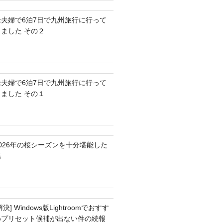
老夫婦で6泊7日で九州旅行に行って
きました その２
老夫婦で6泊7日で九州旅行に行って
きました その１
2026年の桜シーズンを十分堪能した
話
解決] Windows版Lightroomでおすす
めプリセット候補が出ない件の続報