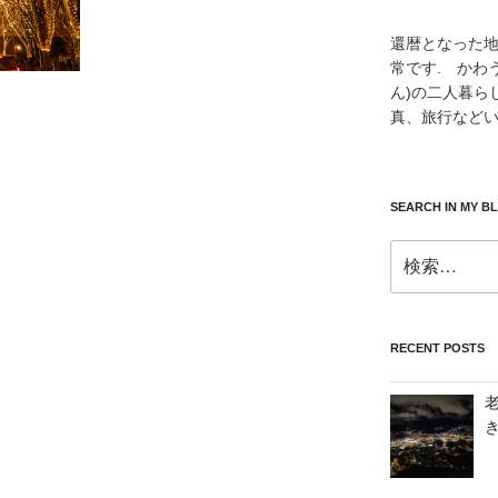
還暦となった
常です. かわ
ん)の二人暮ら
真、旅行などい
SEARCH IN MY B
検
索:
RECENT POSTS