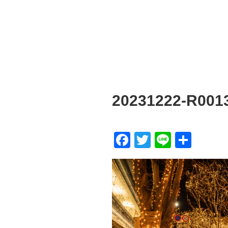
20231222-R001
F
T
Li
共
a
wi
n
有
c
tt
e
e
er
b
o