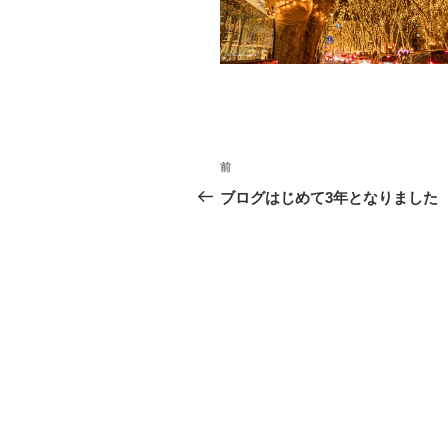
o
k
投
前
前
稿
の
ブログはじめて3年となりました
投
ナ
稿
ビ
ゲ
ー
シ
ョ
ン