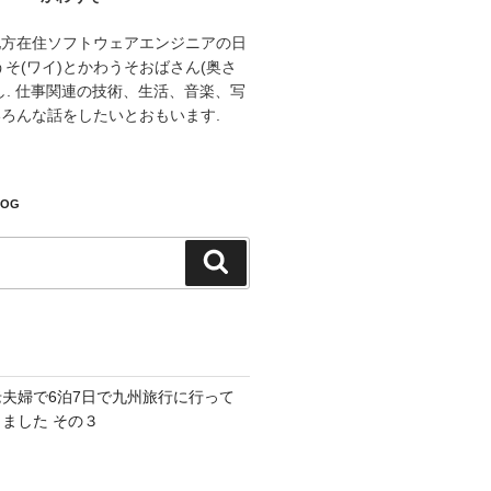
地方在住ソフトウェアエンジニアの日
うそ(ワイ)とかわうそおばさん(奥さ
し. 仕事関連の技術、生活、音楽、写
ろんな話をしたいとおもいます.
LOG
検
索
老夫婦で6泊7日で九州旅行に行って
きました その３