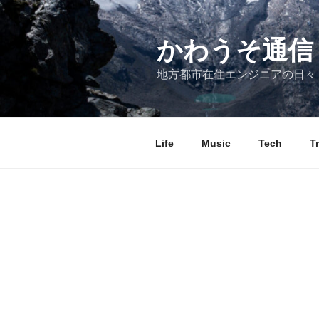
コ
ン
テ
かわうそ通信
ン
地方都市在住エンジニアの日々
ツ
へ
ス
キ
Life
Music
Tech
T
ッ
プ