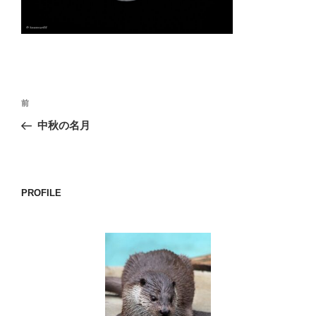
o
k
投
前
前
稿
の
中秋の名月
ナ
投
ビ
稿
ゲ
ー
PROFILE
シ
ョ
ン