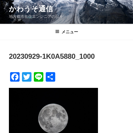
コ
かわうそ通信
ン
地方都市在住エンジニアの日々
テ
ン
ツ
メニュー
へ
ス
キ
20230929-1K0A5880_1000
ッ
プ
F
T
Li
共
a
wi
n
有
c
tt
e
e
er
b
o