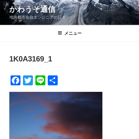
コ
かわうそ通信
ン
地方都市在住エンジニアの日々
テ
ン
ツ
メニュー
へ
ス
キ
1K0A3169_1
ッ
プ
F
T
Li
共
a
wi
n
有
c
tt
e
e
er
b
o