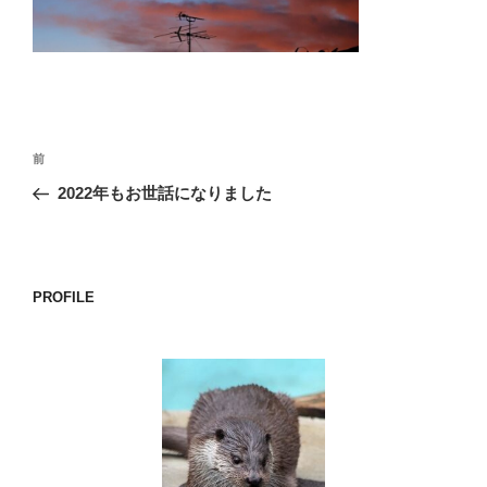
o
k
投
前
前
稿
の
2022年もお世話になりました
ナ
投
ビ
稿
ゲ
ー
PROFILE
シ
ョ
ン