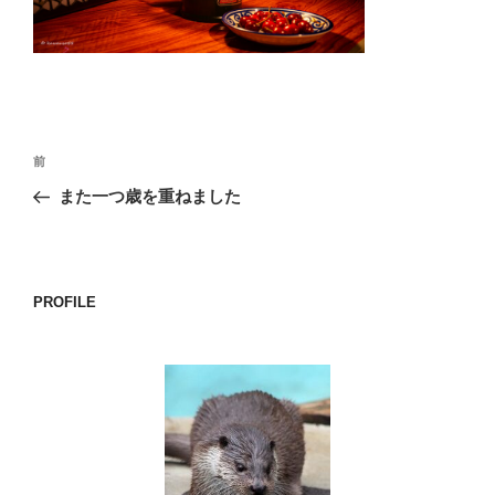
o
k
投
前
前
稿
の
また一つ歳を重ねました
ナ
投
ビ
稿
ゲ
ー
PROFILE
シ
ョ
ン