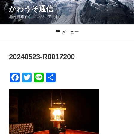
コ
かわうそ通信
ン
地方都市在住エンジニアの日々
テ
ン
ツ
メニュー
へ
ス
キ
20240523-R0017200
ッ
プ
F
T
Li
共
a
wi
n
有
c
tt
e
e
er
b
o