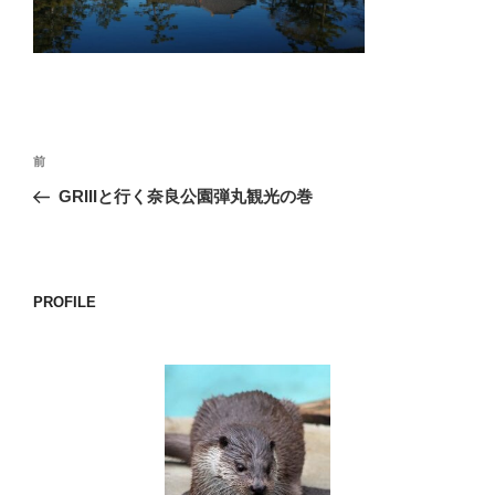
o
k
投
前
前
稿
の
GRIIIと行く奈良公園弾丸観光の巻
ナ
投
ビ
稿
ゲ
ー
PROFILE
シ
ョ
ン