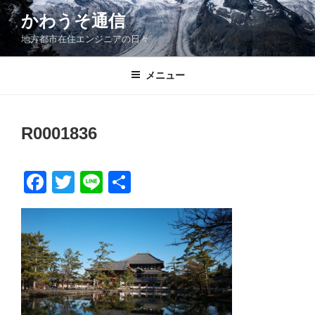
コ
かわうそ通信
ン
地方都市在住エンジニアの日々
テ
ン
ツ
メニュー
へ
ス
キ
R0001836
ッ
プ
F
T
Li
共
a
wi
n
有
c
tt
e
e
er
b
o