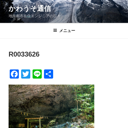
コ
かわうそ通信
ン
地方都市在住エンジニアの日々
テ
ン
ツ
メニュー
へ
ス
キ
R0033626
ッ
プ
F
T
Li
共
a
wi
n
有
c
tt
e
e
er
b
o