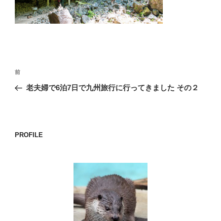
o
k
投
前
前
稿
の
老夫婦で6泊7日で九州旅行に行ってきました その２
ナ
投
ビ
稿
ゲ
ー
PROFILE
シ
ョ
ン