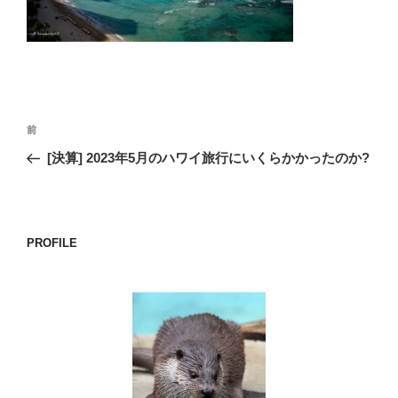
o
k
投
前
前
稿
の
[決算] 2023年5月のハワイ旅行にいくらかかったのか?
ナ
投
ビ
稿
ゲ
ー
PROFILE
シ
ョ
ン