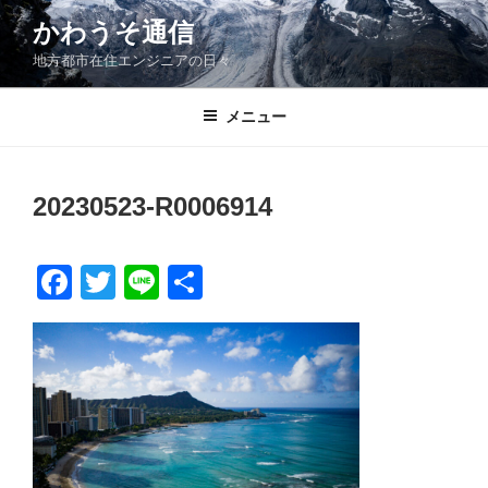
コ
かわうそ通信
ン
地方都市在住エンジニアの日々
テ
ン
ツ
メニュー
へ
ス
キ
20230523-R0006914
ッ
プ
F
T
Li
共
a
wi
n
有
c
tt
e
e
er
b
o