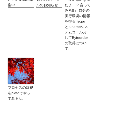
集中…
ルのお知らせ.
だよ…!? 言って
みろ!!」 自分の
実行環境の情報
を得る lscpu
と,unameシス
テムコール,そ
してByteorder
の取得につい
て.
プロセスの監視
をpidfdでやっ
てみる話.