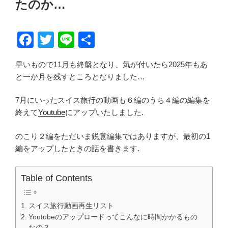
たのか…
F
T
Li
共
a
wi
n
有
早いもので11月も終盤となり、気が付いたら2025年もあ
c
tt
e
と一か月を残すところとなりました…
e
er
b
7月にいったスイス旅行の動画も６編のうち４編の編集を
終えて
Youtube
にアップいたしました.
o
o
のこり２編をただいま鋭意編集ではありますが、最初の1
編をアップしたときの話を書きます.
k
Table of Contents
スイス旅行動画再生リスト
Youtubeのアップロードってこんなに時間かかるもの
なの？