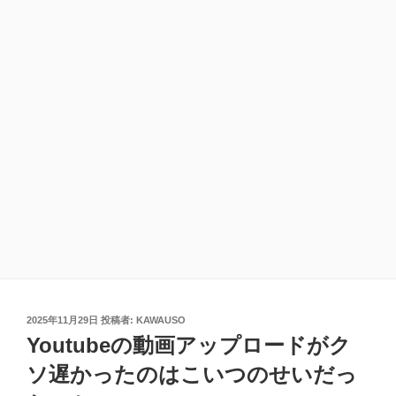
投
2025年11月29日
投稿者:
KAWAUSO
稿
Youtubeの動画アップロードがク
日:
ソ遅かったのはこいつのせいだっ