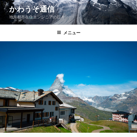
コ
かわうそ通信
ン
地方都市在住エンジニアの日々
テ
ン
ツ
メニュー
へ
ス
キ
ッ
プ