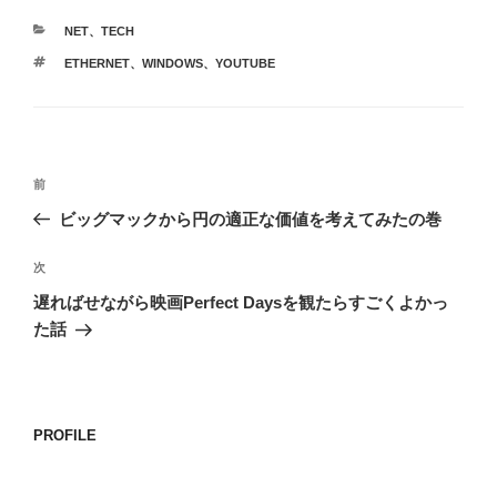
カ
NET
、
TECH
テ
タ
ETHERNET
、
WINDOWS
、
YOUTUBE
ゴ
グ
リ
ー
投
前
前
稿
の
ビッグマックから円の適正な価値を考えてみたの巻
ナ
投
ビ
稿
次
次
ゲ
の
遅ればせながら映画Perfect Daysを観たらすごくよかっ
投
ー
た話
稿
シ
ョ
ン
PROFILE