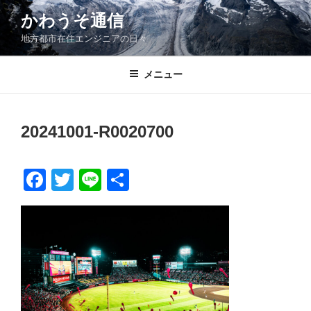
コ
かわうそ通信
ン
地方都市在住エンジニアの日々
テ
ン
ツ
メニュー
へ
ス
キ
20241001-R0020700
ッ
プ
F
T
Li
共
a
wi
n
有
c
tt
e
e
er
b
o