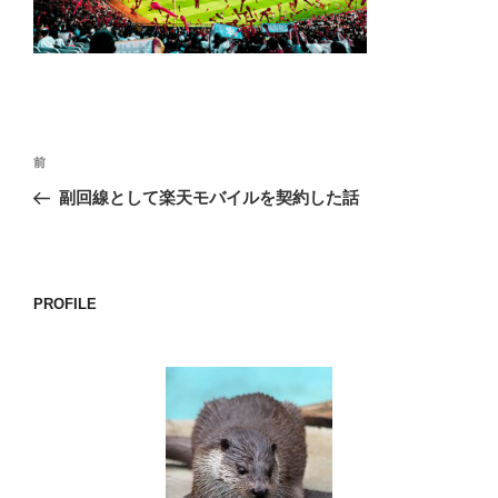
o
k
投
前
前
稿
の
副回線として楽天モバイルを契約した話
ナ
投
ビ
稿
ゲ
ー
PROFILE
シ
ョ
ン