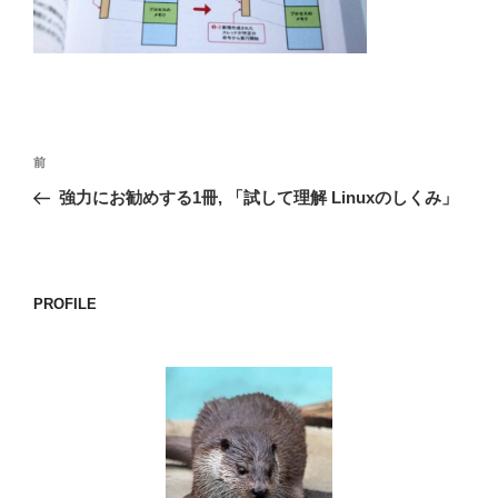
o
k
投
前
前
稿
の
強力にお勧めする1冊, 「試して理解 Linuxのしくみ」
ナ
投
ビ
稿
ゲ
ー
PROFILE
シ
ョ
ン