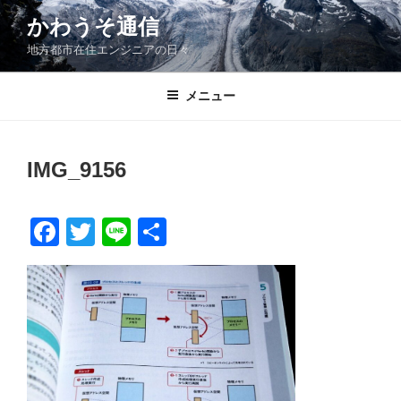
コ
かわうそ通信
ン
地方都市在住エンジニアの日々
テ
ン
ツ
メニュー
へ
ス
キ
IMG_9156
ッ
プ
F
T
Li
共
a
wi
n
有
c
tt
e
e
er
b
o