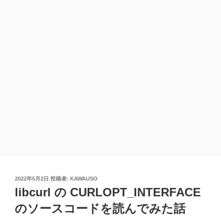
投
2022年5月2日
投稿者:
KAWAUSO
稿
libcurl の CURLOPT_INTERFACE
日:
のソースコードを読んでみた話