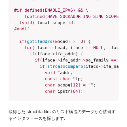
#
if
 defined(ENABLE_IPV6) && \

    !defined(HAVE_SOCKADDR_IN6_SIN6_SCOPE_ID
(
void
)
 local_scope_id
;
#
endif
if
(
getifaddrs
(
&
head
)
>=
0
)
{
for
(
iface 
=
 head
;
 iface 
!=
NULL
;
 iface 
=
if
(
iface
->
ifa_addr
)
{
if
(
iface
->
ifa_addr
->
sa_family 
==
 af
)
if
(
strcasecompare
(
iface
->
ifa_name
,
void
*
addr
;
const
char
*
ip
;
char
 scope
[
12
]
=
""
;
char
 ipstr
[
64
]
;
取得した struct ifaddrs のリスト構造のデータから該当す
るインタフェースを探します.