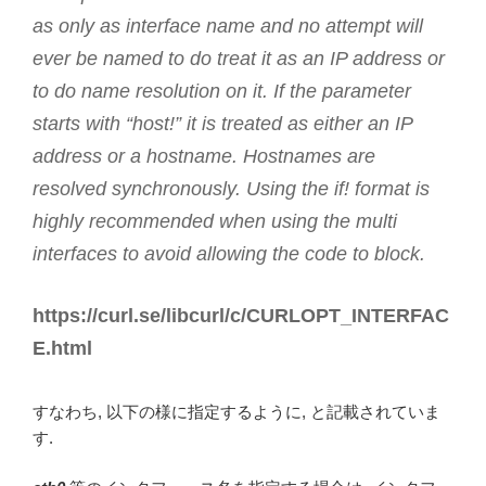
as only as interface name and no attempt will
ever be named to do treat it as an IP address or
to do name resolution on it. If the parameter
starts with “host!” it is treated as either an IP
address or a hostname. Hostnames are
resolved synchronously. Using the if! format is
highly recommended when using the multi
interfaces to avoid allowing the code to block.
https://curl.se/libcurl/c/CURLOPT_INTERFAC
E.html
すなわち, 以下の様に指定するように, と記載されていま
す.