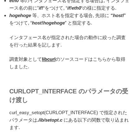
eth0
等のインタフェース名を指定する場合は, インタフェ
ース名の前に”
if!
“をつけて, “
if!eth0
“の様に指定する.
hogehoge
等、ホスト名を指定する場合, 先頭に
“host!
”
をつけて, “
host!hogehoge
” と指定する.
インタフェース名が指定された場合の動作に絞った調査
を行った結果を記します.
調査対象として
libcurl
のソースコードはこちらから取得
しました.
CURLOPT_INTERFACE のパラメータの受
け渡し
curl_easy_setopt(CURLOPT_INTERFACE) で指定された
パラメータは
./ib/setopt.c
にある以下の関数で取り込まれ
ます.