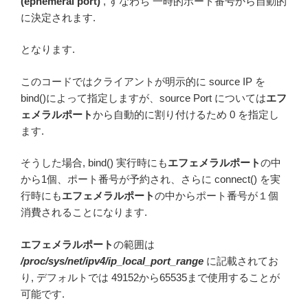
(ephemeral port)
, すなわち 一時的ポート番号から自動的
に決定されます.
となります.
このコードではクライアントが明示的に source IP を
bind()によって指定しますが、source Port については
エフ
ェメラルポート
から自動的に割り付けるため 0 を指定し
ます.
そうした場合, bind() 実行時にも
エフェメラルポート
の中
から1個、ポート番号が予約され、さらに connect() を実
行時にも
エフェメラルポート
の中からポート番号が１個
消費されることになります.
エフェメラルポート
の範囲は
/proc/sys/net/ipv4/ip_local_port_range
に記載されてお
り, デフォルトでは 49152から65535まで使用することが
可能です.