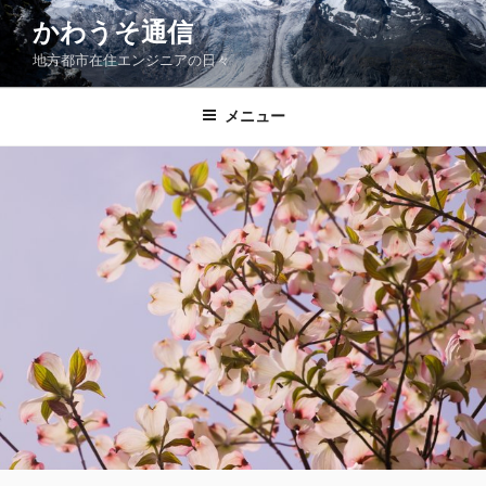
コ
かわうそ通信
ン
地方都市在住エンジニアの日々
テ
ン
ツ
メニュー
へ
ス
キ
ッ
プ