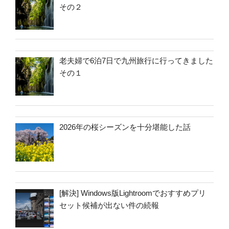
その２
老夫婦で6泊7日で九州旅行に行ってきました
その１
2026年の桜シーズンを十分堪能した話
[解決] Windows版Lightroomでおすすめプリ
セット候補が出ない件の続報