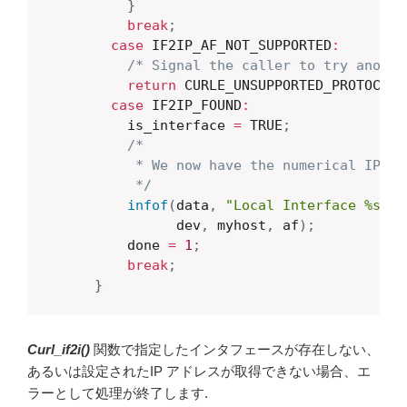
}
break
;
case
 IF2IP_AF_NOT_SUPPORTED
:
/* Signal the caller to try anothe
return
 CURLE_UNSUPPORTED_PROTOCOL
;
case
 IF2IP_FOUND
:
          is_interface 
=
 TRUE
;
/*

           * We now have the numerical IP ad
           */
infof
(
data
,
"Local Interface %s is
                dev
,
 myhost
,
 af
)
;
          done 
=
1
;
break
;
}
Curl_if2i()
関数で指定したインタフェースが存在しない、
あるいは設定されたIP アドレスが取得できない場合、エ
ラーとして処理が終了します.