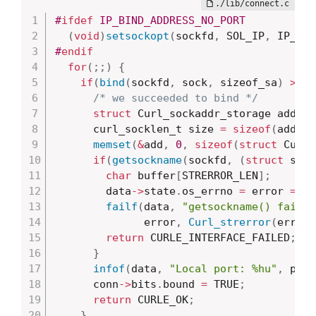
#
ifdef
 IP_BIND_ADDRESS_NO_PORT
(
void
)
setsockopt
(
sockfd
,
 SOL_IP
,
 IP_BIN
#
endif
for
(
;
;
)
{
if
(
bind
(
sockfd
,
 sock
,
 sizeof_sa
)
>=
0
/* we succeeded to bind */
struct
 Curl_sockaddr_storage add
;
      curl_socklen_t size 
=
sizeof
(
add
)
;
memset
(
&
add
,
0
,
sizeof
(
struct
 Curl_
if
(
getsockname
(
sockfd
,
(
struct
 sock
char
 buffer
[
STRERROR_LEN
]
;
        data
->
state
.
os_errno 
=
 error 
=
 SO
failf
(
data
,
"getsockname() failed
              error
,
Curl_strerror
(
error
,
return
 CURLE_INTERFACE_FAILED
;
}
infof
(
data
,
"Local port: %hu"
,
 port
      conn
->
bits
.
bound 
=
 TRUE
;
return
 CURLE_OK
;
}