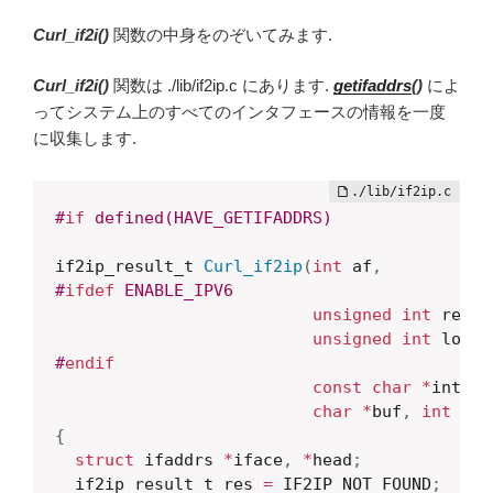
Curl_if2i()
関数の中身をのぞいてみます.
Curl_if2i()
関数は ./lib/if2ip.c にあります.
getifaddrs
()
によ
ってシステム上のすべてのインタフェースの情報を一度
に収集します.
#
if
 defined(HAVE_GETIFADDRS)
if2ip_result_t 
Curl_if2ip
(
int
 af
,
#
ifdef
 ENABLE_IPV6
unsigned
int
 remot
unsigned
int
 local
#
endif
const
char
*
interf
char
*
buf
,
int
 buf
{
struct
 ifaddrs 
*
iface
,
*
head
;
  if2ip_result_t res 
=
 IF2IP_NOT_FOUND
;