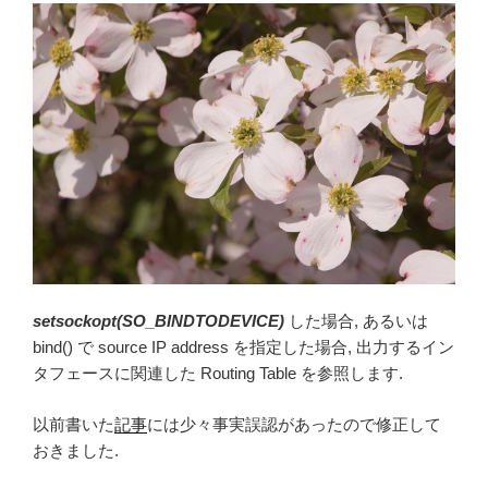
setsockopt(SO_BINDTODEVICE)
した場合, あるいは
bind() で source IP address を指定した場合, 出力するイン
タフェースに関連した Routing Table を参照します.
以前書いた
記事
には少々事実誤認があったので修正して
おきました.