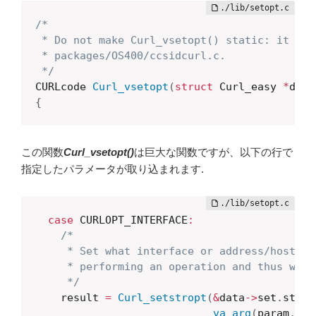
/*

 * Do not make Curl_vsetopt() static: it is c
 * packages/OS400/ccsidcurl.c.

 */
CURLcode 
Curl_vsetopt
(
struct
 Curl_easy 
*
data
{
この関数
Curl_vsetopt()
は巨大な関数ですが、以下の行で
指定したパラメータが取り込まれます.
case
 CURLOPT_INTERFACE
:
/*

     * Set what interface or address/hostnam
     * performing an operation and thus what
     */
    result 
=
Curl_setstropt
(
&
data
->
set
.
str
[
S
va_arg
(
param
,
ch