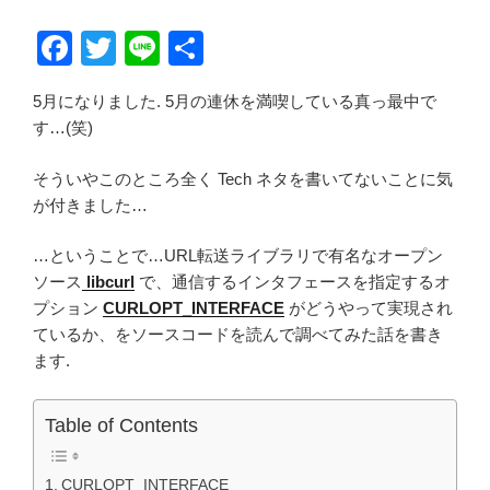
F
T
Li
共
a
wi
n
有
5月になりました. 5月の連休を満喫している真っ最中で
c
tt
e
す…(笑)
e
er
b
そういやこのところ全く Tech ネタを書いてないことに気
が付きました…
o
o
…ということで…URL転送ライブラリで有名なオープン
ソース
libcurl
で、通信するインタフェースを指定するオ
k
プション
CURLOPT_INTERFACE
がどうやって実現され
ているか、をソースコードを読んで調べてみた話を書き
ます.
Table of Contents
CURLOPT_INTERFACE