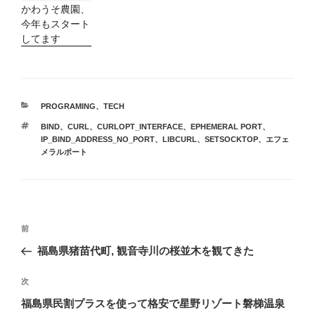
かわうそ農園、
今年もスタート
してます
カ
PROGRAMING
、
TECH
テ
タ
BIND
、
CURL
、
CURLOPT_INTERFACE
、
EPHEMERAL PORT
、
ゴ
グ
IP_BIND_ADDRESS_NO_PORT
、
LIBCURL
、
SETSOCKTOP
、
エフェ
リ
メラルポート
ー
投
前
前
稿
の
福島県猪苗代町, 観音寺川の桜並木を観てきた
ナ
投
ビ
稿
次
次
ゲ
の
福島県民割プラスを使って格安で星野リゾート磐梯温泉