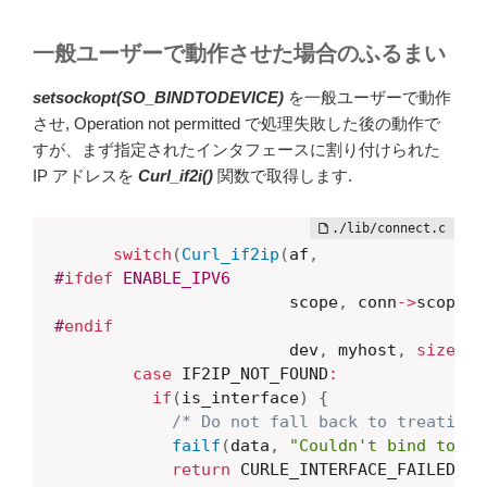
一般ユーザーで動作させた場合のふるまい
setsockopt(SO_BINDTODEVICE)
を一般ユーザーで動作
させ, Operation not permitted で処理失敗した後の動作で
すが、まず指定されたインタフェースに割り付けられた
IP アドレスを
Curl_if2i()
関数で取得します.
switch
(
Curl_if2ip
(
af
,
#
ifdef
 ENABLE_IPV6
                        scope
,
 conn
->
scope_i
#
endif
                        dev
,
 myhost
,
sizeof
(
case
 IF2IP_NOT_FOUND
:
if
(
is_interface
)
{
/* Do not fall back to treating 
failf
(
data
,
"Couldn't bind to in
return
 CURLE_INTERFACE_FAILED
;