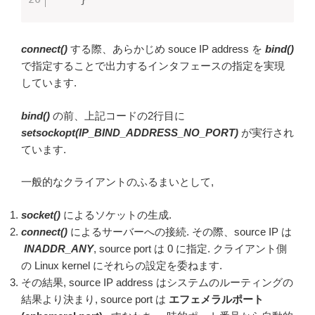
connect()
する際、あらかじめ souce IP address を
bind()
で指定することで出力するインタフェースの指定を実現
しています.
bind()
の前、上記コードの2行目に
setsockopt(IP_BIND_ADDRESS_NO_PORT)
が実行され
ています.
一般的なクライアントのふるまいとして,
socket()
によるソケットの生成.
connect()
によるサーバーへの接続. その際、source IP は
INADDR_ANY
, source port は 0 に指定. クライアント側
の Linux kernel にそれらの設定を委ねます.
その結果, source IP address はシステムのルーティングの
結果より決まり, source port は
エフェメラルポート