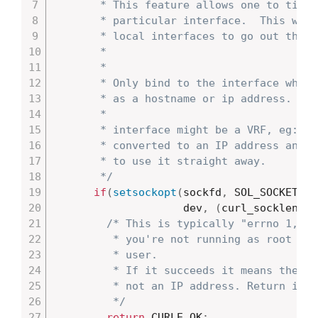
       * This feature allows one to tight
       * particular interface.  This will
       * local interfaces to go out the e
       *

       *

       * Only bind to the interface when 
       * as a hostname or ip address.

       *

       * interface might be a VRF, eg: vr
       * converted to an IP address and w
       * to use it straight away.

       */
if
(
setsockopt
(
sockfd
,
 SOL_SOCKET
,
 S
                    dev
,
(
curl_socklen_t
)
/* This is typically "errno 1, er
         * you're not running as root or 
         * user.

         * If it succeeds it means the pa
         * not an IP address. Return immed
         */
return
 CURLE_OK
;