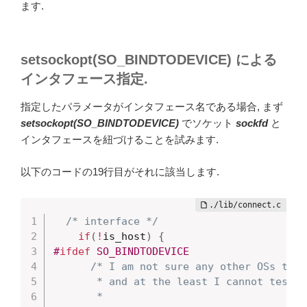
ます.
setsockopt(SO_BINDTODEVICE) による
インタフェース指定.
指定したパラメータがインタフェース名である場合, まず
setsockopt(SO_BINDTODEVICE)
でソケット
sockfd
と
インタフェースを紐づけることを試みます.
以下のコードの19行目がそれに該当します.
/* interface */
if
(
!
is_host
)
{
#
ifdef
 SO_BINDTODEVICE
/* I am not sure any other OSs than
       * and at the least I cannot test. -
       *
