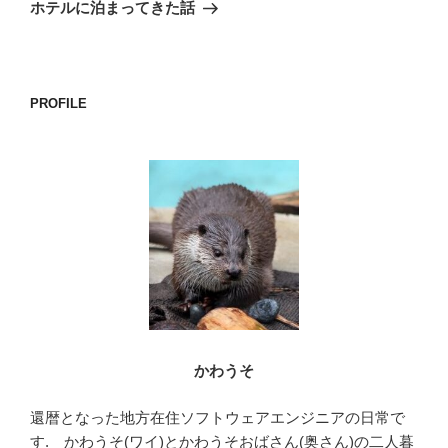
投
ー
ホテルに泊まってきた話
稿
シ
ョ
ン
PROFILE
かわうそ
還暦となった地方在住ソフトウェアエンジニアの日常で
す. かわうそ(ワイ)とかわうそおばさん(奥さん)の二人暮