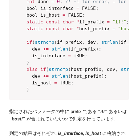
int
 done 
=
0
;
/* -1 for error, 1 for add
    bool is_interface 
=
 FALSE
;
    bool is_host 
=
 FALSE
;
static
const
char
*
if_prefix 
=
"if!"
;
static
const
char
*
host_prefix 
=
"host!"
if
(
strncmp
(
if_prefix
,
 dev
,
strlen
(
if_pre
      dev 
+=
strlen
(
if_prefix
)
;
      is_interface 
=
 TRUE
;
}
else
if
(
strncmp
(
host_prefix
,
 dev
,
strlen
      dev 
+=
strlen
(
host_prefix
)
;
      is_host 
=
 TRUE
;
}
指定されたパラメータの中に prefix である
“if!”
あるいは
“host!”
が含まれていないかで判定を行っています.
判定の結果はそれぞれ,
is_interface
,
is_host
に格納され