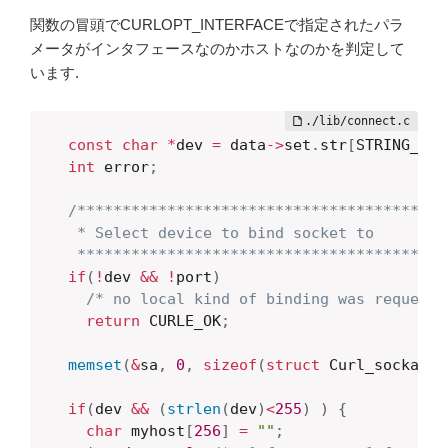
関数の冒頭でCURLOPT_INTERFACEで指定されたパラ
メータがインタフェースなのかホストなのかを判定して
います.
const
char
*
dev 
=
 data
->
set
.
str
[
STRING_DEV
int
 error
;
/*****************************************
   * Select device to bind socket to

   *****************************************
if
(
!
dev 
&&
!
port
)
/* no local kind of binding was requeste
return
 CURLE_OK
;
memset
(
&
sa
,
0
,
sizeof
(
struct
 Curl_sockaddr
if
(
dev 
&&
(
strlen
(
dev
)
<
255
)
)
{
char
 myhost
[
256
]
=
""
;