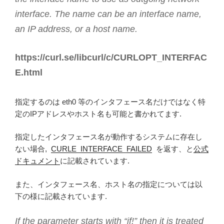
interface. The name can be an interface name,
an IP address, or a host name.
https://curl.se/libcurl/c/CURLOPT_INTERFAC
E.html
指定するのは eth0 等のインタフェース名だけではなく特
定のIPアドレスやホスト名も可能と書かれてます.
指定したインタフェース名が動作するシステムに存在し
ない場合,
CURLE_INTERFACE_FAILED
を返す、と
公式
ドキュメント
に記載されています.
また、インタフェース名、ホスト名の指定については以
下の様に記載されています.
If the parameter starts with “if!” then it is treated