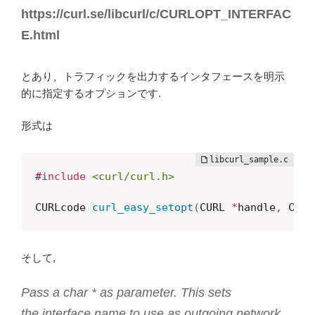
https://curl.se/libcurl/c/CURLOPT_INTERFAC
E.html
とあり、トラフィックを出力するインタフェースを明示
的に指定するオプションです.
形式は
#
include
<curl/curl.h>
CURLcode 
curl_easy_setopt
(
CURL 
*
handle
,
 CURL
そして,
Pass a char * as parameter. This sets
the
interface
name to use as outgoing network