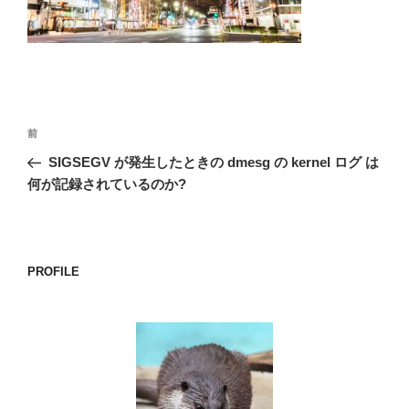
o
k
投
前
前
稿
の
SIGSEGV が発生したときの dmesg の kernel ログ は
ナ
投
何が記録されているのか?
ビ
稿
ゲ
ー
PROFILE
シ
ョ
ン