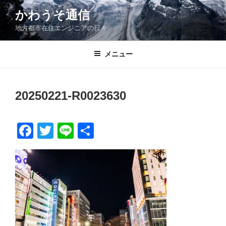
コ
かわうそ通信
ン
地方都市在住エンジニアの日々
テ
ン
ツ
メニュー
へ
ス
キ
20250221-R0023630
ッ
プ
F
T
Li
共
a
wi
n
有
c
tt
e
e
er
b
o