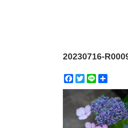
20230716-R000
F
T
Li
共
a
wi
n
有
c
tt
e
e
er
b
o