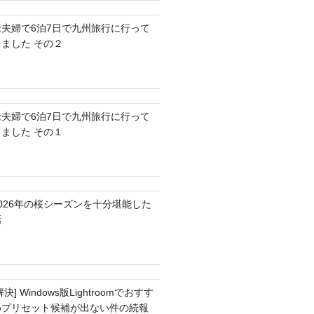
老夫婦で6泊7日で九州旅行に行って
きました その２
老夫婦で6泊7日で九州旅行に行って
きました その１
2026年の桜シーズンを十分堪能した
話
解決] Windows版Lightroomでおすす
めプリセット候補が出ない件の続報