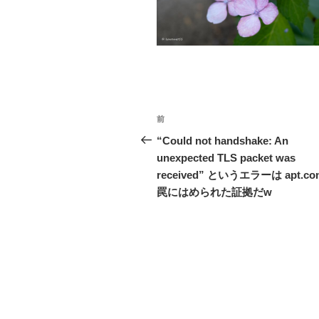
o
k
投
前
前
稿
の
“Could not handshake: An
投
unexpected TLS packet was
ナ
稿
received” というエラーは apt.co
ビ
罠にはめられた証拠だw
ゲ
ー
シ
ョ
ン