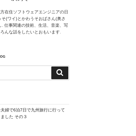
地方在住ソフトウェアエンジニアの日
うそ(ワイ)とかわうそおばさん(奥さ
し. 仕事関連の技術、生活、音楽、写
ろんな話をしたいとおもいます.
LOG
検
索
老夫婦で6泊7日で九州旅行に行って
きました その３