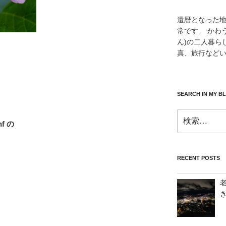
還暦となった
常です. かわ
ん)の二人暮ら
真、旅行などい
SEARCH IN MY B
検
nf の
索:
RECENT POSTS