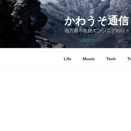
コ
ン
テ
かわうそ通信
ン
地方都市在住エンジニアの日々
ツ
へ
ス
キ
Life
Music
Tech
T
ッ
プ