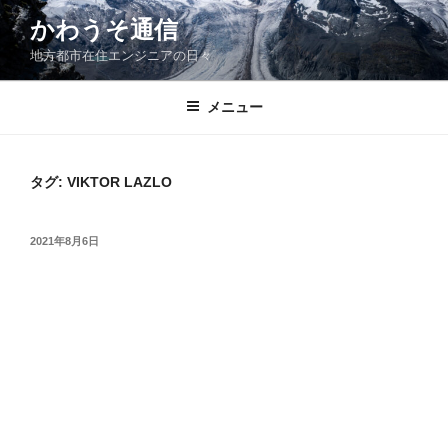
コ
かわうそ通信
ン
地方都市在住エンジニアの日々
テ
ン
ツ
メニュー
へ
ス
キ
タグ:
VIKTOR LAZLO
ッ
プ
投
2021年8月6日
稿
日: