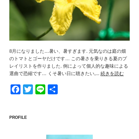
8月になりました…暑い、暑すぎます. 元気なのは庭の畑
のトマトとゴーヤだけです… この暑さを乗りきる夏のプ
レイリストを作りました. 例によって個人的な趣味による
選曲で恐縮です… くそ暑い日に聴きたい,...
続きを読む
F
T
Li
共
a
wi
n
有
c
tt
e
e
er
PROFILE
b
o