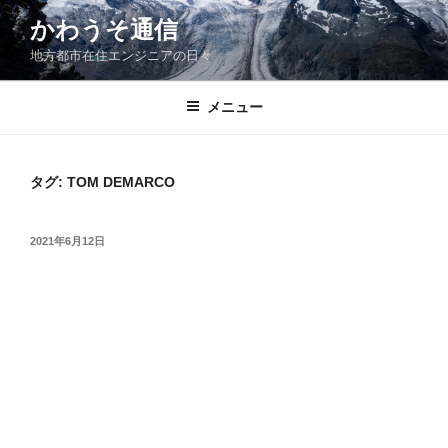
コ
かわうそ通信
ン
地方都市在住エンジニアの日々
テ
ン
ツ
メニュー
へ
ス
キ
タグ:
TOM DEMARCO
ッ
プ
投
2021年6月12日
稿
日: