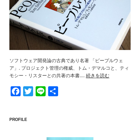
ソフトウェア開発論の古典であり名著 「ピープルウェ
ア」. プロジェクト管理の権威、トム・デマルコと、ティ
モシー・リスターとの共著の本書....
続きを読む
F
T
Li
共
a
wi
n
有
c
tt
e
e
er
PROFILE
b