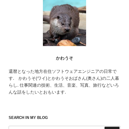
o
o
k
かわうそ
還暦となった地方在住ソフトウェアエンジニアの日常で
す. かわうそ(ワイ)とかわうそおばさん(奥さん)の二人暮
らし. 仕事関連の技術、生活、音楽、写真、旅行などいろ
んな話をしたいとおもいます.
SEARCH IN MY BLOG
検