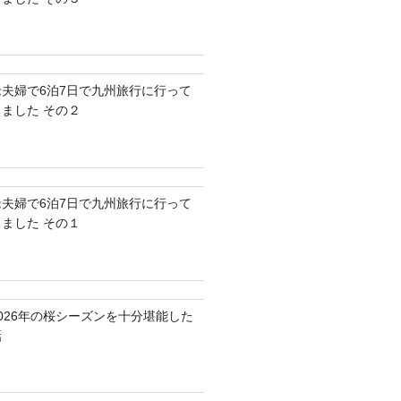
老夫婦で6泊7日で九州旅行に行って
きました その２
老夫婦で6泊7日で九州旅行に行って
きました その１
2026年の桜シーズンを十分堪能した
話