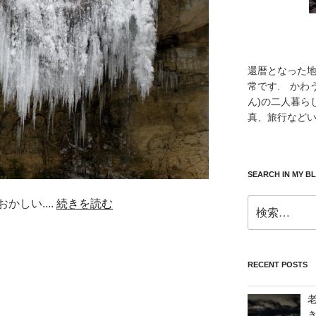
還暦となった
常です. かわ
ん)の二人暮ら
真、旅行などい
SEARCH IN MY B
検
しい....
続きを読む
索:
RECENT POSTS