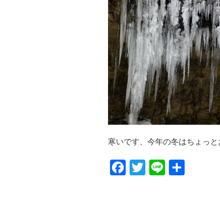
寒いです、今年の冬はちょっとおか
F
T
Li
共
a
wi
n
有
c
tt
e
e
er