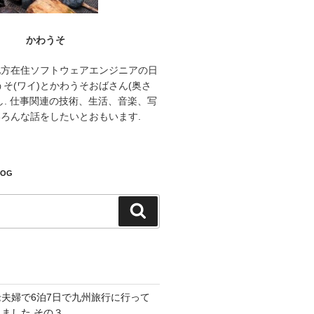
かわうそ
地方在住ソフトウェアエンジニアの日
うそ(ワイ)とかわうそおばさん(奥さ
し. 仕事関連の技術、生活、音楽、写
ろんな話をしたいとおもいます.
LOG
検
索
老夫婦で6泊7日で九州旅行に行って
きました その３