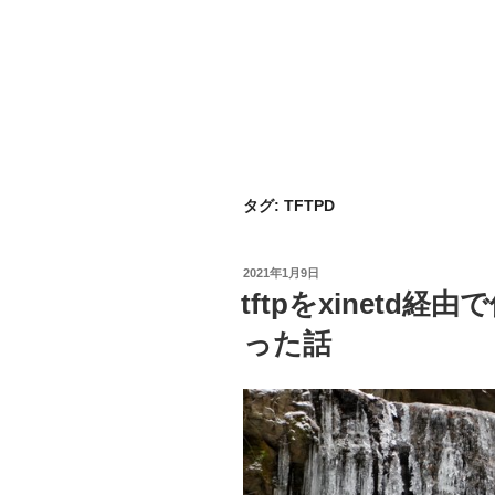
タグ:
TFTPD
投
2021年1月9日
稿
tftpをxinetd
日:
った話