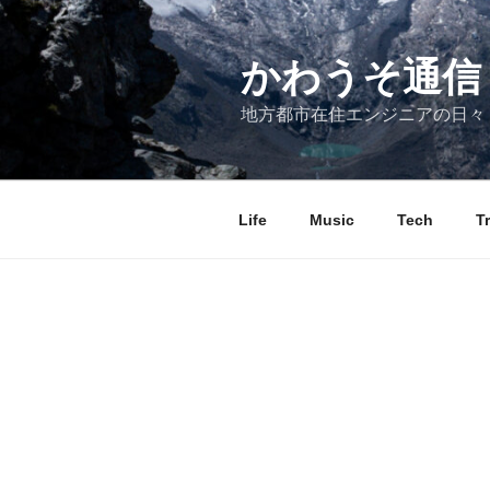
コ
ン
テ
かわうそ通信
ン
地方都市在住エンジニアの日々
ツ
へ
ス
キ
Life
Music
Tech
T
ッ
プ