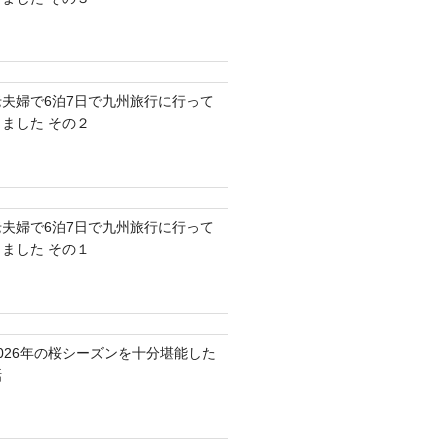
老夫婦で6泊7日で九州旅行に行って
きました その２
老夫婦で6泊7日で九州旅行に行って
きました その１
2026年の桜シーズンを十分堪能した
話