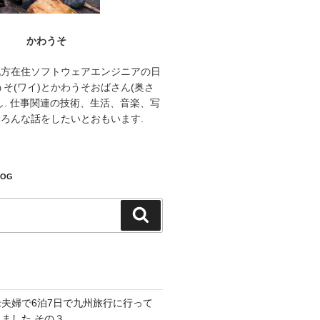
かわうそ
地方在住ソフトウェアエンジニアの日
うそ(ワイ)とかわうそおばさん(奥さ
し. 仕事関連の技術、生活、音楽、写
ろんな話をしたいとおもいます.
LOG
検
索
老夫婦で6泊7日で九州旅行に行って
きました その３