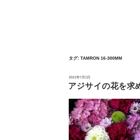
タグ:
TAMRON 16-300MM
投
2021年7月1日
稿
アジサイの花を求
日: