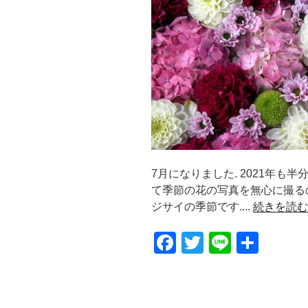
7月になりました. 2021年も
て季節の花の写真を無心に撮る
ジサイの季節です....
続きを読む
F
T
Li
共
a
wi
n
有
c
tt
e