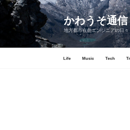
コ
ン
テ
かわうそ通信
ン
地方都市在住エンジニアの日々
ツ
へ
ス
キ
Life
Music
Tech
T
ッ
プ