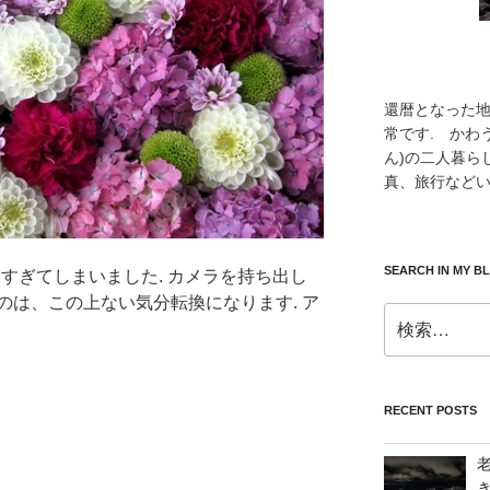
還暦となった
常です. かわ
ん)の二人暮ら
真、旅行などい
SEARCH IN MY B
半分すぎてしまいました. カメラを持ち出し
のは、この上ない気分転換になります. ア
検
索:
RECENT POSTS