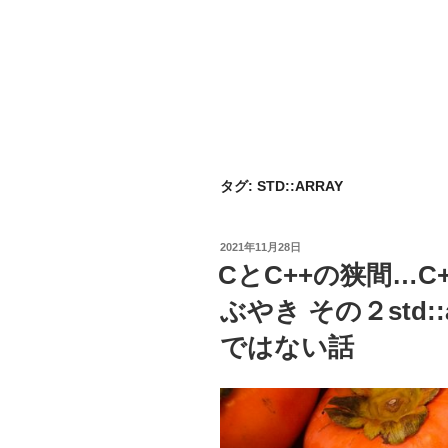
タグ:
STD::ARRAY
投
2021年11月28日
稿
CとC++の狭間…
日:
ぶやき その２std:
ではない話