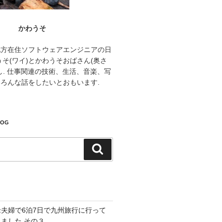
かわうそ
地方在住ソフトウェアエンジニアの日
うそ(ワイ)とかわうそおばさん(奥さ
し. 仕事関連の技術、生活、音楽、写
ろんな話をしたいとおもいます.
LOG
検
索
老夫婦で6泊7日で九州旅行に行って
きました その３