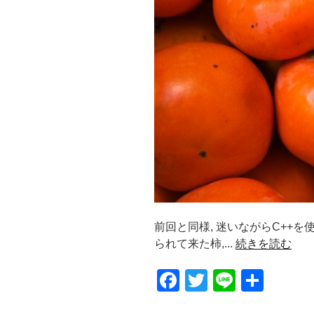
前回と同様, 迷いながらC++を
られて来た柿,...
続きを読む
F
T
Li
共
a
wi
n
有