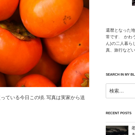
還暦となった
常です. かわ
ん)の二人暮ら
真、旅行などい
SEARCH IN MY B
検
索:
使っている今日この頃. 写真は実家から送
RECENT POSTS