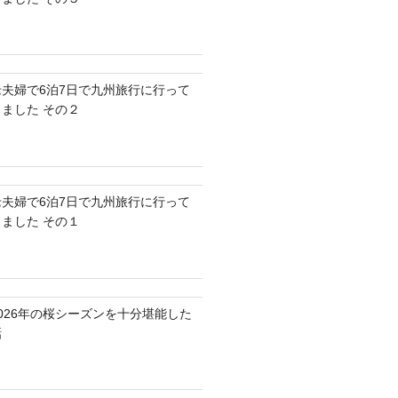
老夫婦で6泊7日で九州旅行に行って
きました その２
老夫婦で6泊7日で九州旅行に行って
きました その１
2026年の桜シーズンを十分堪能した
話