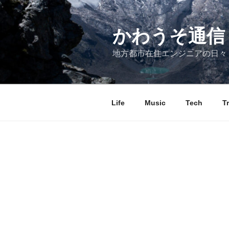
コ
ン
テ
かわうそ通信
ン
地方都市在住エンジニアの日々
ツ
へ
ス
キ
Life
Music
Tech
T
ッ
プ