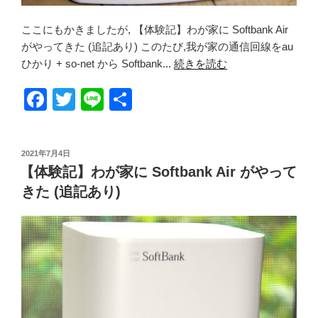
ここにもかきましたが, 【体験記】わが家に Softbank Air
がやってきた (追記あり) このたび,我が家の通信回線をau
ひかり + so-net から Softbank...
続きを読む
F
T
Li
共
a
wi
n
有
c
tt
e
投
2021年7月4日
e
er
稿
【体験記】わが家に Softbank Air がやって
日:
b
きた (追記あり)
o
o
k