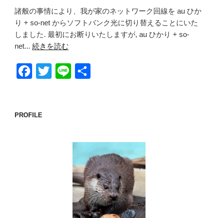
諸般の事情により、我が家のネットワーク回線を au ひか
り + so-net からソフトバンク光に切り替えることにいた
しました. 最初にお断りいたしますが, au ひかり + so-
net...
続きを読む
F
T
Li
共
a
wi
n
有
c
tt
e
e
er
PROFILE
b
o
o
k