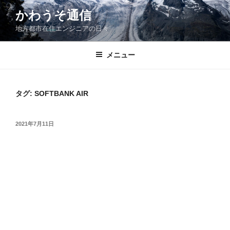
コ
かわうそ通信
ン
地方都市在住エンジニアの日々
テ
ン
ツ
メニュー
へ
ス
キ
タグ:
SOFTBANK AIR
ッ
プ
投
2021年7月11日
稿
日: