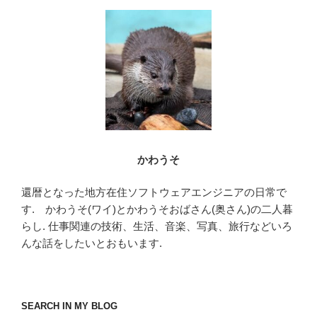
o
o
k
かわうそ
還暦となった地方在住ソフトウェアエンジニアの日常で
す. かわうそ(ワイ)とかわうそおばさん(奥さん)の二人暮
らし. 仕事関連の技術、生活、音楽、写真、旅行などいろ
んな話をしたいとおもいます.
SEARCH IN MY BLOG