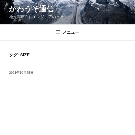
コ
かわうそ通信
ン
地方都市在住エンジニアの日々
テ
ン
ツ
メニュー
へ
ス
キ
タグ:
SIZE
ッ
プ
投
2021年10月25日
稿
日: