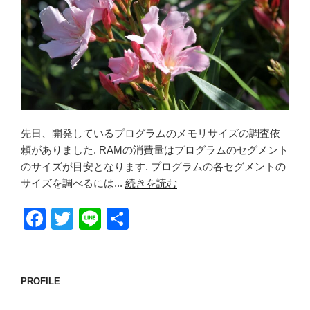
先日、開発しているプログラムのメモリサイズの調査依
頼がありました. RAMの消費量はプログラムのセグメント
のサイズが目安となります. プログラムの各セグメントの
サイズを調べるには...
続きを読む
F
T
Li
共
a
wi
n
有
c
tt
e
e
er
PROFILE
b