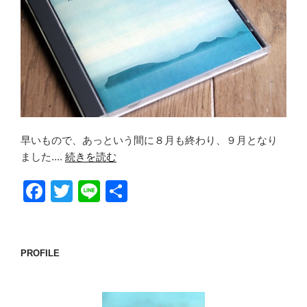
早いもので、あっという間に８月も終わり、９月となり
ました....
続きを読む
F
T
Li
共
a
wi
n
有
c
tt
e
e
er
PROFILE
b
o