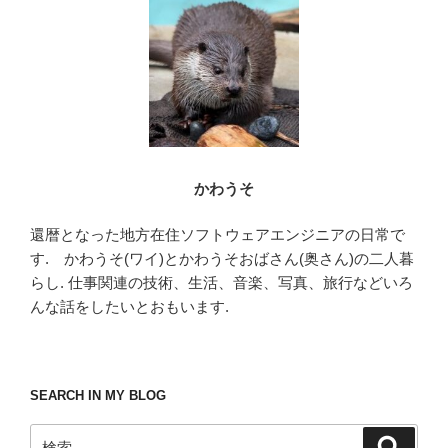
o
k
かわうそ
還暦となった地方在住ソフトウェアエンジニアの日常で
す. かわうそ(ワイ)とかわうそおばさん(奥さん)の二人暮
らし. 仕事関連の技術、生活、音楽、写真、旅行などいろ
んな話をしたいとおもいます.
SEARCH IN MY BLOG
検
検