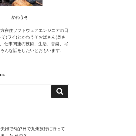
かわうそ
地方在住ソフトウェアエンジニアの日
うそ(ワイ)とかわうそおばさん(奥さ
し. 仕事関連の技術、生活、音楽、写
ろんな話をしたいとおもいます.
LOG
検
索
老夫婦で6泊7日で九州旅行に行って
きました その３