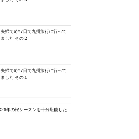
老夫婦で6泊7日で九州旅行に行って
きました その２
老夫婦で6泊7日で九州旅行に行って
きました その１
2026年の桜シーズンを十分堪能した
話