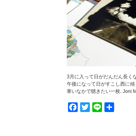
3月に入って日がだんだん長く
午後になって日がすこし西に傾
寒いなかで聴きたい一枚. Joni Mitc
F
T
Li
共
a
wi
n
有
c
tt
e