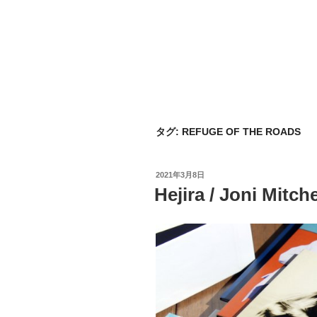
タグ:
REFUGE OF THE ROADS
投
2021年3月8日
稿
Hejira / Joni Mitche
日: