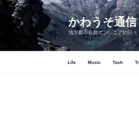
コ
ン
テ
かわうそ通信
ン
地方都市在住エンジニアの日々
ツ
へ
ス
キ
Life
Music
Tech
T
ッ
プ