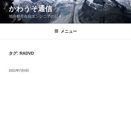
コ
かわうそ通信
ン
地方都市在住エンジニアの日々
テ
ン
ツ
メニュー
へ
ス
キ
タグ:
RADVD
ッ
プ
投
2021年7月4日
稿
日: