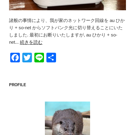
諸般の事情により、我が家のネットワーク回線を au ひか
り + so-net からソフトバンク光に切り替えることにいた
しました. 最初にお断りいたしますが, au ひかり + so-
net...
続きを読む
F
T
Li
共
a
wi
n
有
c
tt
e
e
er
PROFILE
b
o
o
k