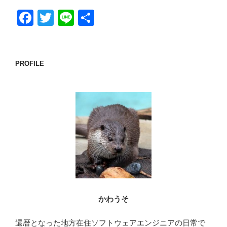
F
T
Li
共
a
wi
n
有
c
tt
e
e
er
PROFILE
b
o
o
k
かわうそ
還暦となった地方在住ソフトウェアエンジニアの日常で