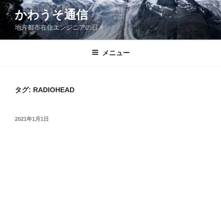
コ
かわうそ通信
ン
地方都市在住エンジニアの日々
テ
ン
ツ
メニュー
へ
ス
キ
タグ:
RADIOHEAD
ッ
プ
投
2021年1月1日
稿
日: