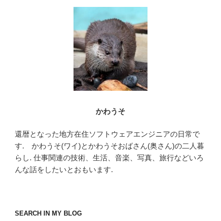
o
o
k
かわうそ
還暦となった地方在住ソフトウェアエンジニアの日常で
す. かわうそ(ワイ)とかわうそおばさん(奥さん)の二人暮
らし. 仕事関連の技術、生活、音楽、写真、旅行などいろ
んな話をしたいとおもいます.
SEARCH IN MY BLOG