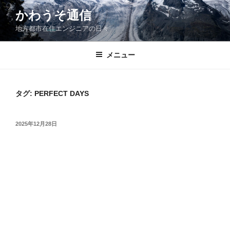
コ
かわうそ通信
ン
地方都市在住エンジニアの日々
テ
ン
ツ
メニュー
へ
ス
キ
タグ:
PERFECT DAYS
ッ
プ
投
2025年12月28日
稿
日: