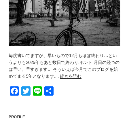
毎度書いてますが、早いもので12月もほぼ終わり…とい
うよりも2025年もあと数日で終わり.ホント,月日の経つの
は早い、早すぎます… そういえば今月でこのブログを始
めてまる5年となります....
続きを読む
F
T
Li
共
a
wi
n
有
c
tt
e
e
er
PROFILE
b