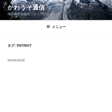
コ
かわうそ通信
ン
地方都市在住エンジニアの日々
テ
ン
ツ
メニュー
へ
ス
キ
タグ:
PATRIOT
ッ
プ
投
2021年2月4日
稿
日: