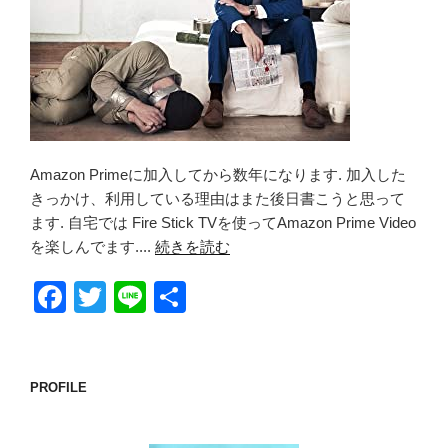
Amazon Primeに加入してから数年になります. 加入した
きっかけ、利用している理由はまた後日書こうと思って
ます. 自宅では Fire Stick TVを使ってAmazon Prime Video
を楽しんでます....
続きを読む
F
T
Li
共
a
wi
n
有
c
tt
e
e
er
PROFILE
b