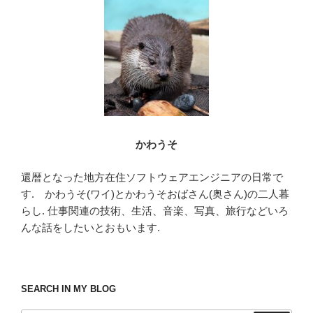
o
o
k
かわうそ
還暦となった地方在住ソフトウェアエンジニアの日常で
す. かわうそ(ワイ)とかわうそおばさん(奥さん)の二人暮
らし. 仕事関連の技術、生活、音楽、写真、旅行などいろ
んな話をしたいとおもいます.
SEARCH IN MY BLOG